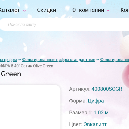
Каталог
Скидки
О компании
Ко
Поиск по сайту
ры цифры
Фольгированные цифры стандартные
Фольгированн
ИФРА 8 40" Сатин Olive Green
 Green
Артикул:
400800SOGR
Форма:
Цифра
Размер 1:
1.02 м
Цвет:
Эвкалипт