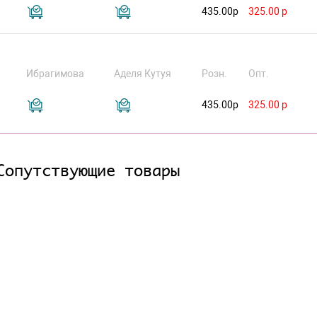
435.00р
325.00 р
Ибрагимова
Аделя Кутуя
Розн.
Опт.
435.00р
325.00 р
Сопутствующие товары