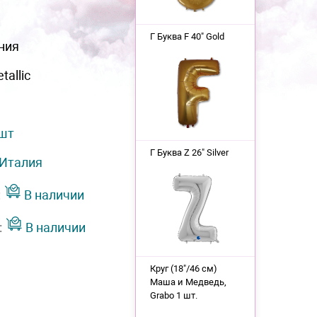
Г Буква F 40" Gold
ния
tallic
 шт
Г Буква Z 26" Silver
Италия
:
В наличии
:
В наличии
Круг (18"/46 см)
Маша и Медведь,
Grabo 1 шт.