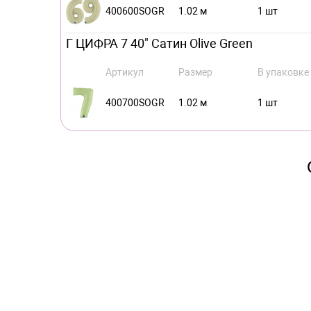
400600SOGR
1.02 м
1 шт
Г ЦИФРА 7 40" Сатин Olive Green
Артикул
Размер
В упаковке
400700SOGR
1.02 м
1 шт