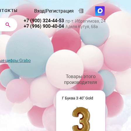
нтакты
Вход
|
Регистрация
+7 (900) 324-44-53
пр-т. Ибрагимова, 24
+7 (996) 900-40-04
Аделя Кутуя, 68а
ые цифры Grabo
Товары этого
производителя
Г Буква З 40" Gold