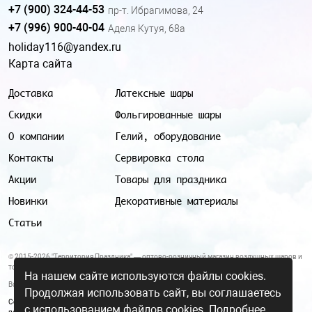
+7 (900) 324-44-53
пр-т. Ибрагимова, 24
+7 (996) 900-40-04
Аделя Кутуя, 68а
holiday116@yandex.ru
Карта сайта
Доставка
Латексные шары
Скидки
Фольгированные шары
О компании
Гелий, оборудование
Контакты
Сервировка стола
Акции
Товары для праздника
Новинки
Декоративные материалы
Статьи
© 2015-2026 "Территория Праздника" — оптово-розничный магазин воздушных шаров и
товаров для праздника.
На нашем сайте используются файлы cookies.
Все цены и условия, указанные на данном сайте, не являются публичной офертой.
Продолжая использовать сайт, вы соглашаетесь
Согласие на обработку персональных данных
|
Политика в отношении обработки
с использованием файлов cookies.
Подробнее.