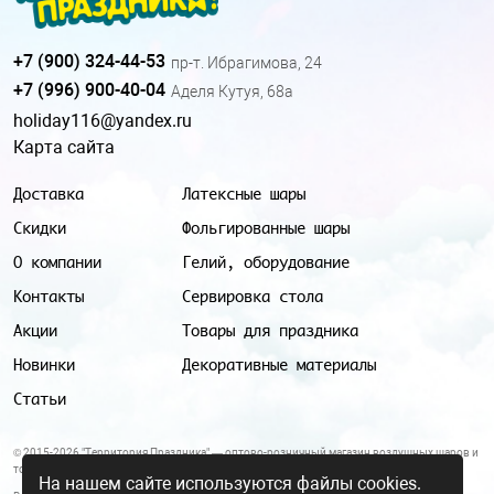
+7 (900) 324-44-53
пр-т. Ибрагимова, 24
+7 (996) 900-40-04
Аделя Кутуя, 68а
holiday116@yandex.ru
Карта сайта
Доставка
Латексные шары
Скидки
Фольгированные шары
О компании
Гелий, оборудование
Контакты
Сервировка стола
Акции
Товары для праздника
Новинки
Декоративные материалы
Статьи
© 2015-2026 "Территория Праздника" — оптово-розничный магазин воздушных шаров и
товаров для праздника.
На нашем сайте используются файлы cookies.