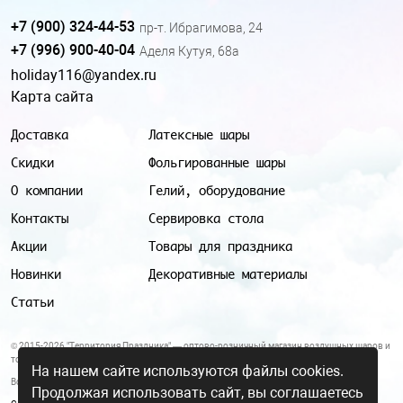
+7 (900) 324-44-53
пр-т. Ибрагимова, 24
+7 (996) 900-40-04
Аделя Кутуя, 68а
holiday116@yandex.ru
Карта сайта
Доставка
Латексные шары
Скидки
Фольгированные шары
О компании
Гелий, оборудование
Контакты
Сервировка стола
Акции
Товары для праздника
Новинки
Декоративные материалы
Статьи
© 2015-2026 "Территория Праздника" — оптово-розничный магазин воздушных шаров и
товаров для праздника.
На нашем сайте используются файлы cookies.
Все цены и условия, указанные на данном сайте, не являются публичной офертой.
Продолжая использовать сайт, вы соглашаетесь