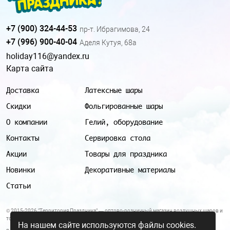
+7 (900) 324-44-53
пр-т. Ибрагимова, 24
+7 (996) 900-40-04
Аделя Кутуя, 68а
holiday116@yandex.ru
Карта сайта
Доставка
Латексные шары
Скидки
Фольгированные шары
О компании
Гелий, оборудование
Контакты
Сервировка стола
Акции
Товары для праздника
Новинки
Декоративные материалы
Статьи
© 2015-2026 "Территория Праздника" — оптово-розничный магазин воздушных шаров и
товаров для праздника.
На нашем сайте используются файлы cookies.