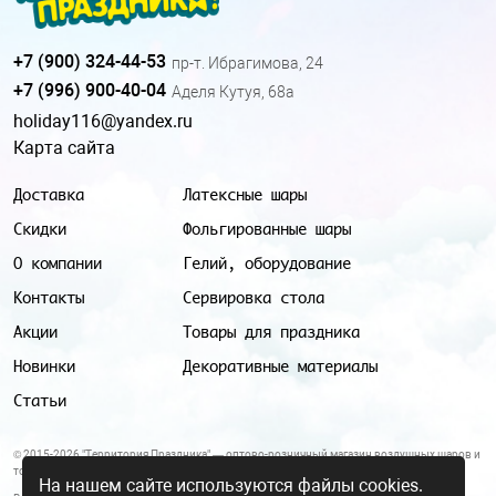
+7 (900) 324-44-53
пр-т. Ибрагимова, 24
+7 (996) 900-40-04
Аделя Кутуя, 68а
holiday116@yandex.ru
Карта сайта
Доставка
Латексные шары
Скидки
Фольгированные шары
О компании
Гелий, оборудование
Контакты
Сервировка стола
Акции
Товары для праздника
Новинки
Декоративные материалы
Статьи
© 2015-2026 "Территория Праздника" — оптово-розничный магазин воздушных шаров и
товаров для праздника.
На нашем сайте используются файлы cookies.