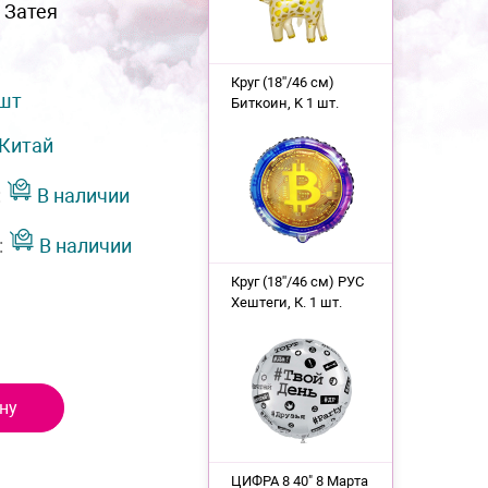
 Затея
Круг (18''/46 см)
 шт
Биткоин, K 1 шт.
Китай
:
В наличии
:
В наличии
Круг (18''/46 см) РУС
Хештеги, К. 1 шт.
ну
ЦИФРА 8 40" 8 Марта