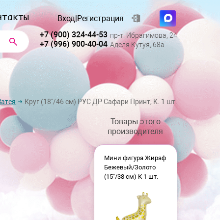
нтакты
Вход
|
Регистрация
+7 (900) 324-44-53
пр-т. Ибрагимова, 24
+7 (996) 900-40-04
Аделя Кутуя, 68а
Затея
Круг (18''/46 см) РУС ДР Сафари Принт, К. 1 шт.
Товары этого
производителя
Мини фигура Жираф
Бежевый/Золото
(15"/38 см) К 1 шт.