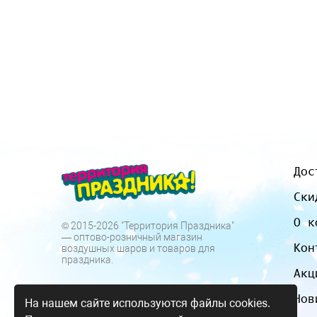
Дос
Ски
О к
© 2015-2026 "Территория Праздника"
— оптово-розничный магазин
Кон
воздушных шаров и товаров для
праздника.
Акц
Нов
На нашем сайте используются файлы cookies.