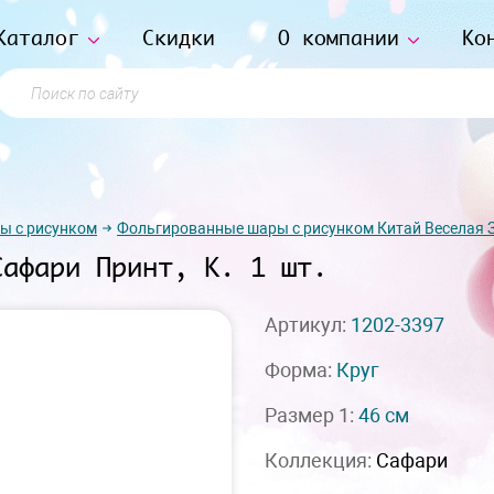
Каталог
Скидки
О компании
Ко
Поиск по сайту
ы с рисунком
Фольгированные шары с рисунком Китай Веселая 
Сафари Принт, К. 1 шт.
Артикул:
1202-3397
Форма:
Круг
Размер 1:
46 см
Коллекция:
Сафари