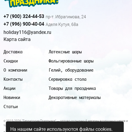
+7 (900) 324-44-53
пр-т. Ибрагимова, 24
+7 (996) 900-40-04
Аделя Кутуя, 68а
holiday116@yandex.ru
Карта сайта
Доставка
Латексные шары
Скидки
Фольгированные шары
О компании
Гелий, оборудование
Контакты
Сервировка стола
Акции
Товары для праздника
Новинки
Декоративные материалы
Статьи
© 2015-2026 "Территория Праздника" — оптово-розничный магазин воздушных шаров и
товаров для праздника.
На нашем сайте используются файлы cookies.