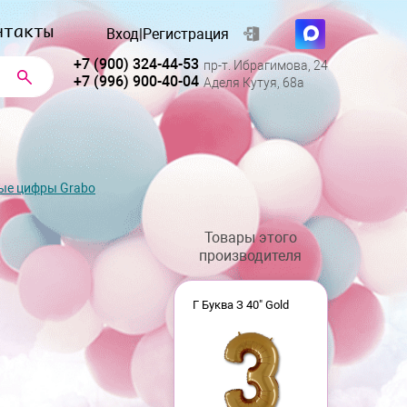
нтакты
Вход
|
Регистрация
+7 (900) 324-44-53
пр-т. Ибрагимова, 24
+7 (996) 900-40-04
Аделя Кутуя, 68а
ые цифры Grabo
Товары этого
производителя
Г Буква З 40" Gold