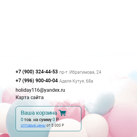
+7 (900) 324-44-53
пр-т. Ибрагимова, 24
+7 (996) 900-40-04
Аделя Кутуя, 68а
holiday116@yandex.ru
Карта сайта
Ваша корзина
0
тов. на сумму
0
Р
оптовые цены
от 5 000 Р