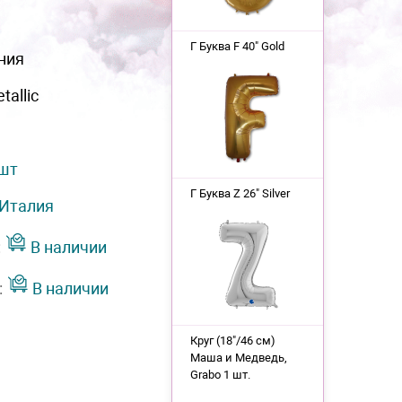
Г Буква F 40" Gold
ния
tallic
 шт
Г Буква Z 26" Silver
Италия
:
В наличии
:
В наличии
Круг (18"/46 см)
Маша и Медведь,
Grabo 1 шт.