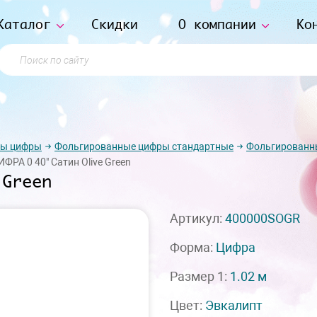
Каталог
Скидки
О компании
Ко
Поиск по сайту
ры цифры
Фольгированные цифры стандартные
Фольгированн
ИФРА 0 40" Сатин Olive Green
 Green
Артикул:
400000SOGR
Форма:
Цифра
Размер 1:
1.02 м
Цвет:
Эвкалипт