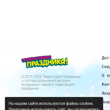
Дос
Ски
О к
© 2015-2026 "Территория Праздника"
— оптово-розничный магазин
Кон
воздушных шаров и товаров для
праздника.
Акц
Нов
На нашем сайте используются файлы cookies.
Продолжая использовать сайт, вы соглашаетесь