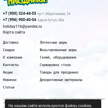
+7 (900) 324-44-53
пр-т. Ибрагимова, 24
+7 (996) 900-40-04
Аделя Кутуя, 68а
holiday116@yandex.ru
Карта сайта
Доставка
Латексные шары
Скидки
Фольгированные шары
О компании
Гелий, оборудование
Контакты
Сервировка стола
Акции
Товары для праздника
Новинки
Декоративные материалы
Статьи
© 2015-2026 "Территория Праздника" — оптово-розничный магазин воздушных шаров и
товаров для праздника.
На нашем сайте используются файлы cookies.