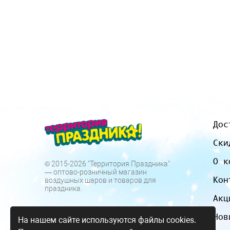
Дос
Ски
О к
© 2015-2026 "Территория Праздника"
— оптово-розничный магазин
Кон
воздушных шаров и товаров для
праздника.
Акц
Нов
На нашем сайте используются файлы cookies.