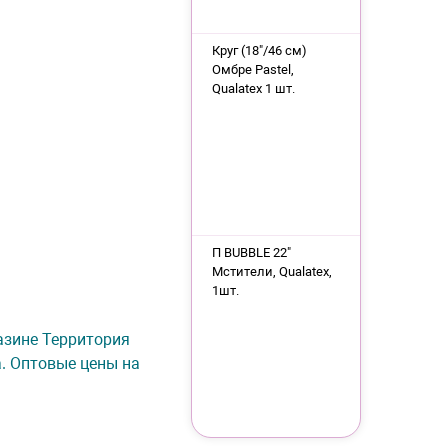
Круг (18"/46 см)
Омбре Pastel,
Qualatex 1 шт.
П BUBBLE 22"
Мстители, Qualatex,
1шт.
газине Территория
а. Оптовые цены на