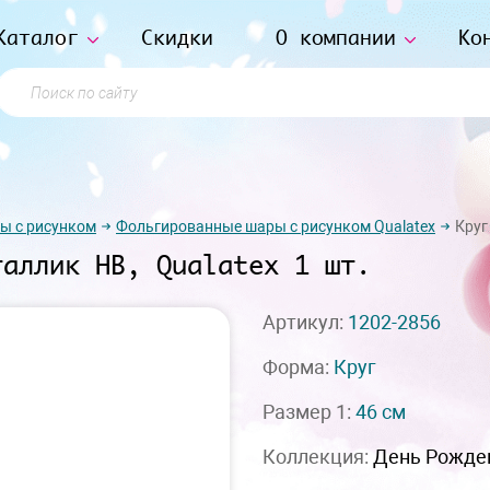
Каталог
Скидки
О компании
Ко
Поиск по сайту
ы с рисунком
Фольгированные шары с рисунком Qualatex
Круг
таллик HB, Qualatex 1 шт.
Артикул:
1202-2856
Форма:
Круг
Размер 1:
46 см
Коллекция:
День Рожде