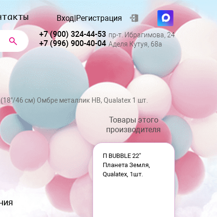
нтакты
Вход
|
Регистрация
+7 (900) 324-44-53
пр-т. Ибрагимова, 24
+7 (996) 900-40-04
Аделя Кутуя, 68а
 (18"/46 см) Омбре металлик HB, Qualatex 1 шт.
Товары этого
производителя
П BUBBLE 22"
Планета Земля,
Qualatex, 1шт.
ния