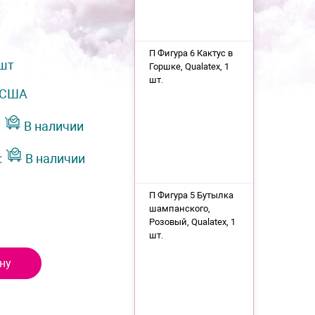
x
П Фигура 6 Кактус в
 шт
Горшке, Qualatex, 1
шт.
США
:
В наличии
:
В наличии
П Фигура 5 Бутылка
шампанского,
Розовый, Qualatex, 1
шт.
ну