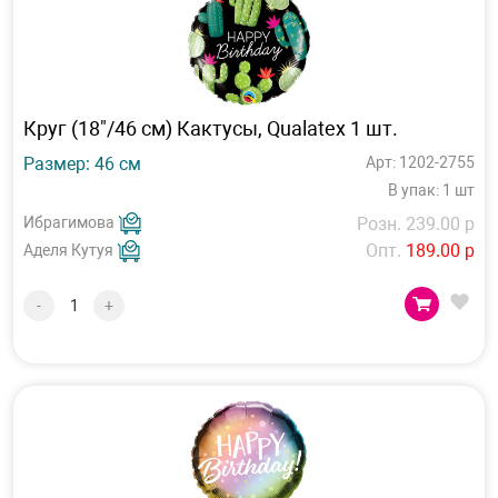
Круг (18"/46 см) Кактусы, Qualatex 1 шт.
Размер: 46 см
Арт: 1202-2755
В упак: 1 шт
Ибрагимова
Розн. 239.00 р
Опт.
189.00 р
Аделя Кутуя
-
+