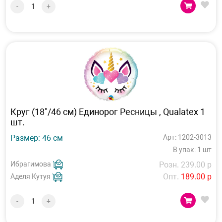
-
+
Круг (18"/46 см) Единорог Ресницы , Qualatex 1
шт.
Размер: 46 см
Арт: 1202-3013
В упак: 1 шт
Ибрагимова
Розн. 239.00 р
Опт.
189.00 р
Аделя Кутуя
-
+