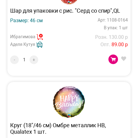
Шар для упаковки с рис. "Серд со спир",QL
Размер: 46 см
Арт: 1108-0164
В упак: 1 шт
Ибрагимова
Розн. 130.00 р
Опт.
89.00 р
Аделя Кутуя
-
+
Круг (18"/46 см) Омбре металлик HB,
Qualatex 1 шт.