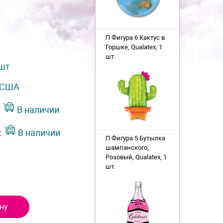
x
П Фигура 6 Кактус в
Горшке, Qualatex, 1
шт.
 шт
США
:
В наличии
:
В наличии
П Фигура 5 Бутылка
шампанского,
Розовый, Qualatex, 1
шт.
ну