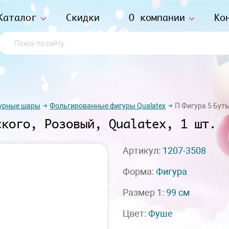
Каталог
Скидки
О компании
Ко
Поиск по сайту
урные шары
Фольгированные фигуры Qualatex
П Фигура 5 Буты
ского, Розовый, Qualatex, 1 шт.
Артикул:
1207-3508
Форма:
Фигура
Размер 1:
99 см
Цвет:
Фуше