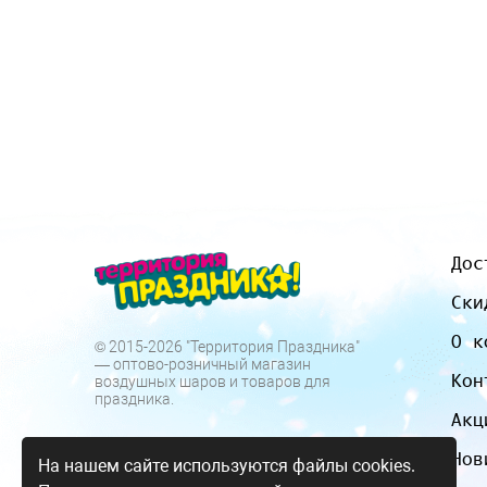
Дос
Ски
О к
© 2015-2026 "Территория Праздника"
— оптово-розничный магазин
Кон
воздушных шаров и товаров для
праздника.
Акц
Нов
На нашем сайте используются файлы cookies.