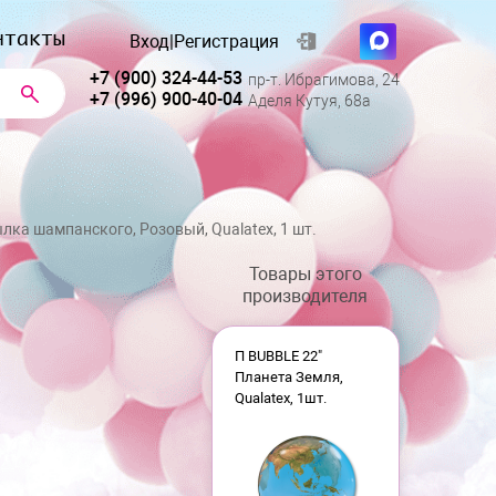
нтакты
Вход
|
Регистрация
+7 (900) 324-44-53
пр-т. Ибрагимова, 24
+7 (996) 900-40-04
Аделя Кутуя, 68а
лка шампанского, Розовый, Qualatex, 1 шт.
Товары этого
производителя
П BUBBLE 22"
Планета Земля,
Qualatex, 1шт.