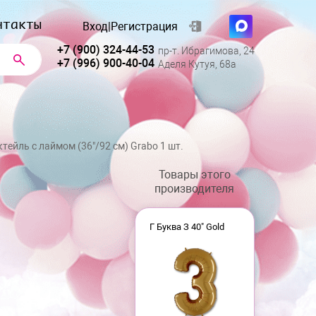
нтакты
Вход
|
Регистрация
+7 (900) 324-44-53
пр-т. Ибрагимова, 24
+7 (996) 900-40-04
Аделя Кутуя, 68а
тейль с лаймом (36"/92 см) Grabo 1 шт.
Товары этого
производителя
Г Буква З 40" Gold