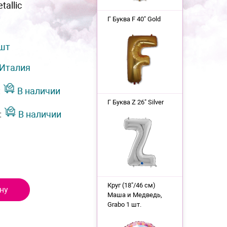
tallic
Г Буква F 40" Gold
 шт
Италия
:
В наличии
Г Буква Z 26" Silver
:
В наличии
Круг (18"/46 см)
ну
Маша и Медведь,
Grabo 1 шт.