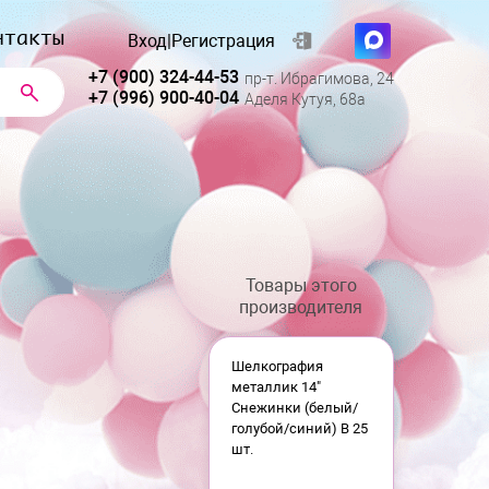
нтакты
Вход
|
Регистрация
+7 (900) 324-44-53
пр-т. Ибрагимова, 24
+7 (996) 900-40-04
Аделя Кутуя, 68а
Товары этого
производителя
Шелкография
металлик 14"
Снежинки (белый/
голубой/синий) В 25
шт.