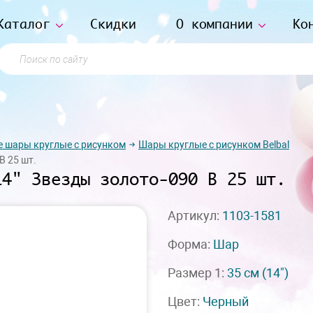
Каталог
Скидки
О компании
Ко
Поиск по сайту
 шары круглые с рисунком
Шары круглые с рисунком Belbal
В 25 шт.
14" Звезды золото-090 В 25 шт.
Артикул:
1103-1581
Форма:
Шар
Размер 1:
35 см
(14")
Цвет:
Черный