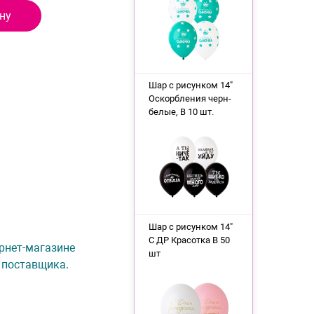
ну
Шар с рисунком 14"
Оскорбления черн-
белые, B 10 шт.
Шар с рисунком 14"
С ДР Красотка B 50
ернет-магазине
шт
 поставщика.