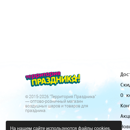
Дос
Ски
О к
© 2015-2026 "Территория Праздника"
— оптово-розничный магазин
Кон
воздушных шаров и товаров для
праздника.
Акц
Нов
На нашем сайте используются файлы cookies.