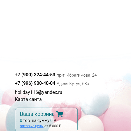
+7 (900) 324-44-53
пр-т. Ибрагимова, 24
+7 (996) 900-40-04
Аделя Кутуя, 68а
holiday116@yandex.ru
Карта сайта
Ваша корзина
0
тов. на сумму
0
Р
оптовые цены
от 5 000 Р