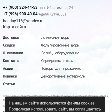
+7 (900) 324-44-53
пр-т. Ибрагимова, 24
+7 (996) 900-40-04
Аделя Кутуя, 68а
holiday116@yandex.ru
Карта сайта
Доставка
Латексные шары
Скидки
Фольгированные шары
О компании
Гелий, оборудование
Контакты
Сервировка стола
Акции
Товары для праздника
Новинки
Декоративные материалы
Статьи
© 2015-2026 "Территория Праздника" — оптово-розничный магазин воздушных шаров и
товаров для праздника.
На нашем сайте используются файлы cookies.
Все цены и условия, указанные на данном сайте, не являются публичной офертой.
Продолжая использовать сайт, вы соглашаетесь