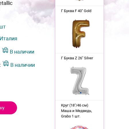
tallic
Г Буква F 40" Gold
 шт
Италия
:
В наличии
Г Буква Z 26" Silver
:
В наличии
Круг (18"/46 см)
ну
Маша и Медведь,
Grabo 1 шт.