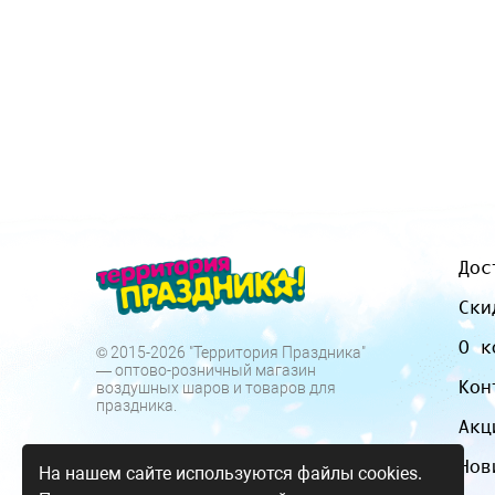
Дос
Ски
О к
© 2015-2026 "Территория Праздника"
— оптово-розничный магазин
Кон
воздушных шаров и товаров для
праздника.
Акц
Нов
На нашем сайте используются файлы cookies.