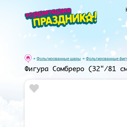
Фольгированные шары
Фольгированные фиг
Фигура Сомбреро (32"/81 с