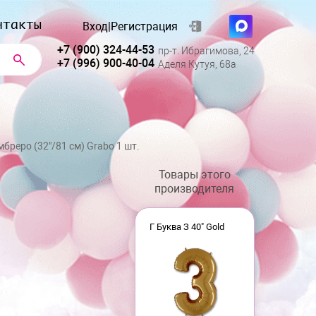
нтакты
Вход
|
Регистрация
+7 (900) 324-44-53
пр-т. Ибрагимова, 24
+7 (996) 900-40-04
Аделя Кутуя, 68а
бреро (32"/81 см) Grabo 1 шт.
Товары этого
производителя
Г Буква З 40" Gold