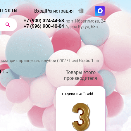
нтакты
Вход
|
Регистрация
+7 (900) 324-44-53
пр-т. Ибрагимова, 24
+7 (996) 900-40-04
Аделя Кутуя, 68а
озаврик принцесса, голубой (28"/71 см) Grabo 1 шт.
шт.
Товары этого
производителя
Г Буква З 40" Gold