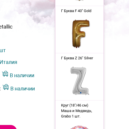
Г Буква F 40" Gold
tallic
 шт
Г Буква Z 26" Silver
Италия
:
В наличии
:
В наличии
Круг (18"/46 см)
Маша и Медведь,
Grabo 1 шт.