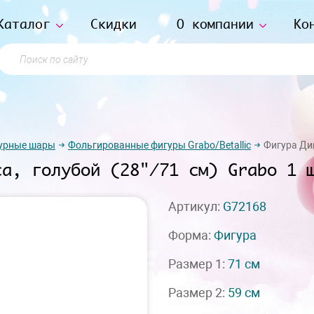
Каталог
Скидки
О компании
Ко
Поиск по сайту
урные шары
Фольгированные фигуры Grabo/Betallic
Фигура Дин
са, голубой (28"/71 см) Grabo 1 
Артикул:
G72168
Форма:
Фигура
Размер 1:
71 см
Размер 2:
59 см