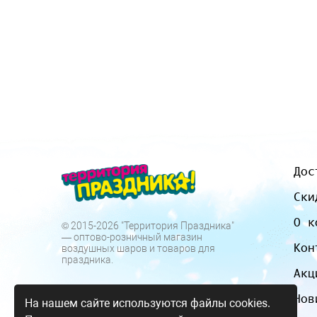
Дос
Ски
О к
© 2015-2026 "Территория Праздника"
— оптово-розничный магазин
Кон
воздушных шаров и товаров для
праздника.
Акц
Нов
На нашем сайте используются файлы cookies.