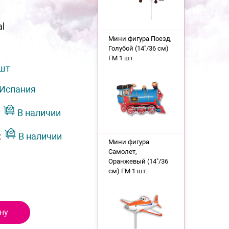
al
Мини фигура Поезд,
Голубой (14"/36 см)
FM 1 шт.
 шт
Испания
:
В наличии
:
В наличии
Мини фигура
Самолет,
Оранжевый (14"/36
см) FM 1 шт.
ну