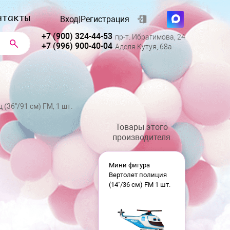
нтакты
Вход
|
Регистрация
+7 (900) 324-44-53
пр-т. Ибрагимова, 24
+7 (996) 900-40-04
Аделя Кутуя, 68а
(36"/91 см) FM, 1 шт.
Товары этого
производителя
Мини фигура
Вертолет полиция
(14"/36 см) FM 1 шт.