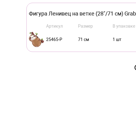
Фигура Ленивец на ветке (28"/71 см) Grab
Артикул
Размер
В упаковке
25465-P
71 см
1 шт