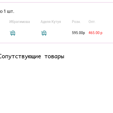
o 1 шт.
Ибрагимова
Аделя Кутуя
Розн.
Опт.
595.00р
465.00 р
Сопутствующие товары