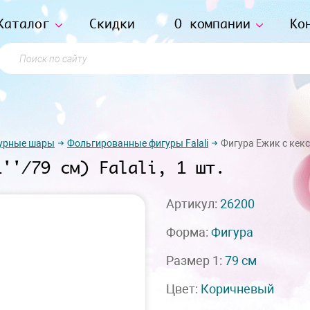
Каталог
Скидки
О компании
Ко
Поиск по сайту
урные шары
Фольгированные фигуры Falali
Фигура Ежик с кексик
1''/79 см) Falali, 1 шт.
Артикул:
26200
Форма:
Фигура
Размер 1:
79 см
Цвет:
Коричневый