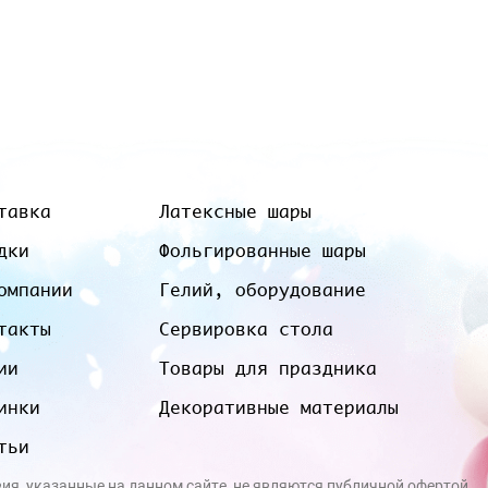
тавка
Латексные шары
дки
Фольгированные шары
омпании
Гелий, оборудование
такты
Сервировка стола
ии
Товары для праздника
инки
Декоративные материалы
тьи
вия, указанные на данном сайте, не являются публичной офертой.