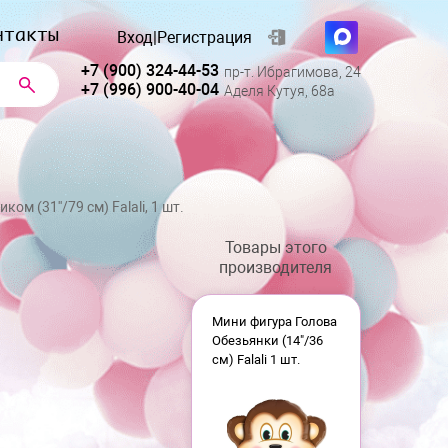
нтакты
Вход
|
Регистрация
+7 (900) 324-44-53
пр-т. Ибрагимова, 24
+7 (996) 900-40-04
Аделя Кутуя, 68а
ом (31''/79 см) Falali, 1 шт.
Товары этого
производителя
Мини фигура Голова
Обезьянки (14"/36
см) Falali 1 шт.