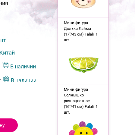
ния
Мини фигура
Долька Лайма
(17"/43 см) Falali, 1
 шт
шт.
Китай
:
В наличии
:
В наличии
Мини фигура
Солнышко
разноцветное
(16"/41 см) Falali, 1
шт.
ну