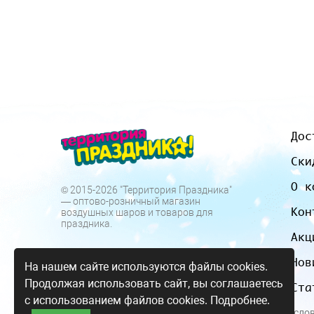
Дос
Ски
О к
© 2015-2026 "Территория Праздника"
— оптово-розничный магазин
Кон
воздушных шаров и товаров для
праздника.
Акц
Нов
На нашем сайте используются файлы cookies.
Продолжая использовать сайт, вы соглашаетесь
Ста
с использованием файлов cookies.
Подробнее.
Все цены и усло