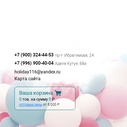
+7 (900) 324-44-53
пр-т. Ибрагимова, 24
+7 (996) 900-40-04
Аделя Кутуя, 68а
holiday116@yandex.ru
Карта сайта
Ваша корзина
0
тов. на сумму
0
Р
оптовые цены
от 5 000 Р