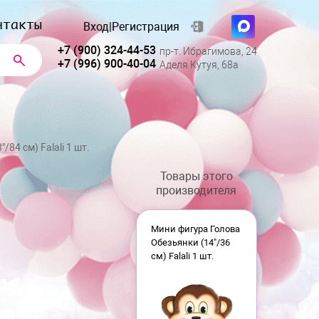
нтакты
Вход
|
Регистрация
+7 (900) 324-44-53
пр-т. Ибрагимова, 24
+7 (996) 900-40-04
Аделя Кутуя, 68а
/84 см) Falali 1 шт.
Товары этого
производителя
Мини фигура Голова
Обезьянки (14"/36
см) Falali 1 шт.