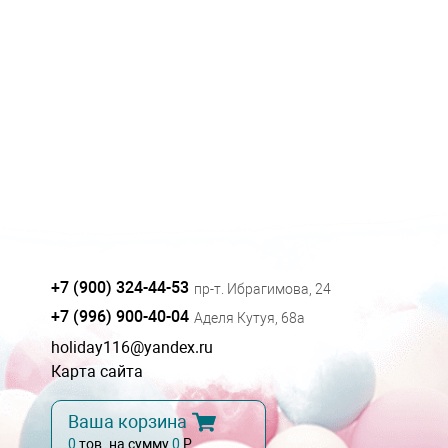
+7 (900) 324-44-53
пр-т. Ибрагимова, 24
+7 (996) 900-40-04
Аделя Кутуя, 68а
holiday116@yandex.ru
Карта сайта
Ваша корзина
0
тов. на сумму
0
Р