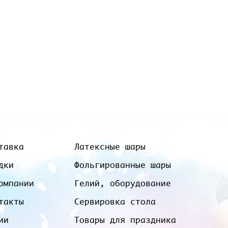
тавка
Латексные шары
дки
Фольгированные шары
омпании
Гелий, оборудование
такты
Сервировка стола
ии
Товары для праздника