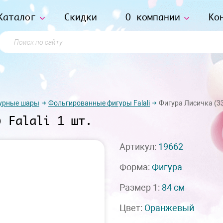
Каталог
Скидки
О компании
Ко
Поиск по сайту
урные шары
Фольгированные фигуры Falali
Фигура Лисичка (33"
) Falali 1 шт.
Артикул:
19662
Форма:
Фигура
Размер 1:
84 см
Цвет:
Оранжевый