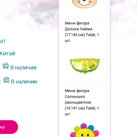
Мини фигура
Долька Лайма
(17"/43 см) Falali, 1
 шт
шт.
Китай
:
В наличии
:
В наличии
Мини фигура
Солнышко
разноцветное
(16"/41 см) Falali, 1
шт.
ну