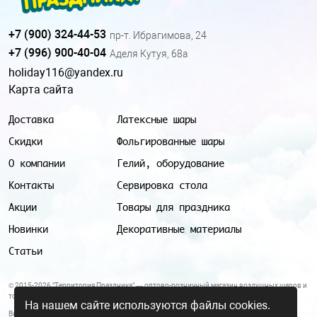
+7 (900) 324-44-53
пр-т. Ибрагимова, 24
+7 (996) 900-40-04
Аделя Кутуя, 68а
holiday116@yandex.ru
Карта сайта
Доставка
Латексные шары
Скидки
Фольгированные шары
О компании
Гелий, оборудование
Контакты
Сервировка стола
Акции
Товары для праздника
Новинки
Декоративные материалы
Статьи
© 2015-2026 "Территория Праздника" — оптово-розничный магазин воздушных шаров и
товаров для праздника.
На нашем сайте используются файлы cookies.
Все цены и условия, указанные на данном сайте, не являются публичной офертой.