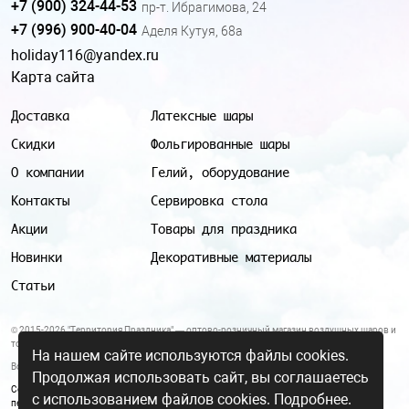
+7 (900) 324-44-53
пр-т. Ибрагимова, 24
+7 (996) 900-40-04
Аделя Кутуя, 68а
holiday116@yandex.ru
Карта сайта
Доставка
Латексные шары
Скидки
Фольгированные шары
О компании
Гелий, оборудование
Контакты
Сервировка стола
Акции
Товары для праздника
Новинки
Декоративные материалы
Статьи
© 2015-2026 "Территория Праздника" — оптово-розничный магазин воздушных шаров и
товаров для праздника.
На нашем сайте используются файлы cookies.
Все цены и условия, указанные на данном сайте, не являются публичной офертой.
Продолжая использовать сайт, вы соглашаетесь
Согласие на обработку персональных данных
|
Политика в отношении обработки
с использованием файлов cookies.
Подробнее.
персональных данных