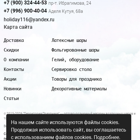
+7 (900) 324-44-53
пр-т. Ибрагимова, 24
+7 (996) 900-40-04
Аделя Кутуя, 68а
holiday116@yandex.ru
Карта сайта
Доставка
Латексные шары
Скидки
Фольгированные шары
О компании
Гелий, оборудование
Контакты
Сервировка стола
Акции
Товары для праздника
Новинки
Декоративные материалы
Статьи
© 2015-2026 "Территория Праздника" — оптово-розничный магазин воздушных шаров и
товаров для праздника.
На нашем сайте используются файлы cookies.
Все цены и условия, указанные на данном сайте, не являются публичной офертой.
Продолжая использовать сайт, вы соглашаетесь
Согласие на обработку персональных данных
|
Политика в отношении обработки
с использованием файлов cookies.
Подробнее.
персональных данных