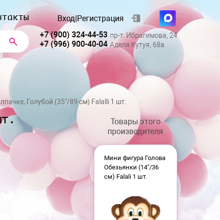
нтакты
Вход
|
Регистрация
+7 (900) 324-44-53
пр-т. Ибрагимова, 24
+7 (996) 900-40-04
Аделя Кутуя, 68а
ачке, Голубой (35''/89 см) Falalli 1 шт.
шт.
Товары этого
производителя
Мини фигура Голова
Обезьянки (14"/36
см) Falali 1 шт.