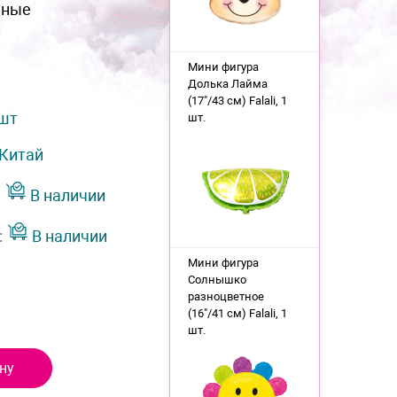
нные
Мини фигура
Долька Лайма
(17"/43 см) Falali, 1
 шт
шт.
Китай
:
В наличии
:
В наличии
Мини фигура
Солнышко
разноцветное
(16"/41 см) Falali, 1
шт.
ну