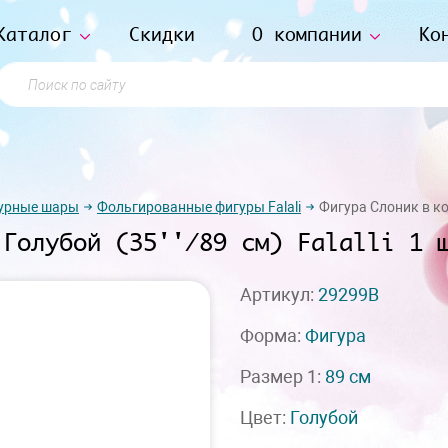
Каталог
Скидки
О компании
Ко
Поиск по сайту
урные шары
Фольгированные фигуры Falali
Фигура Слоник в колп
 Голубой (35''/89 см) Falalli 1 
Артикул:
29299B
Форма:
Фигура
Размер 1:
89 см
Цвет:
Голубой