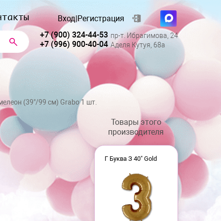
нтакты
Вход
|
Регистрация
+7 (900) 324-44-53
пр-т. Ибрагимова, 24
+7 (996) 900-40-04
Аделя Кутуя, 68а
елеон (39"/99 см) Grabo 1 шт.
Товары этого
производителя
Г Буква З 40" Gold