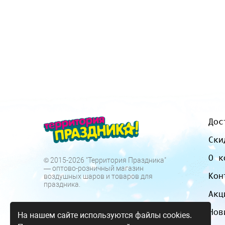
Дос
Ски
О к
© 2015-2026 "Территория Праздника"
— оптово-розничный магазин
Кон
воздушных шаров и товаров для
праздника.
Акц
Нов
На нашем сайте используются файлы cookies.