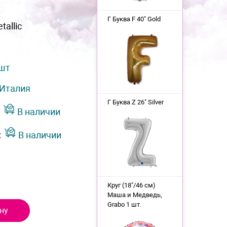
Г Буква F 40" Gold
tallic
 шт
Италия
Г Буква Z 26" Silver
:
В наличии
:
В наличии
Круг (18"/46 см)
Маша и Медведь,
Grabo 1 шт.
ну