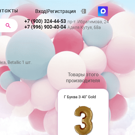
нтакты
Вход
|
Регистрация
+7 (900) 324-44-53
пр-т. Ибрагимова, 24
+7 (996) 900-40-04
Аделя Кутуя, 68а
а, Betallic 1 шт.
Товары этого
производителя
Г Буква З 40" Gold