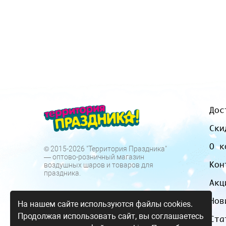
Дос
Ски
О к
© 2015-2026 "Территория Праздника"
— оптово-розничный магазин
Кон
воздушных шаров и товаров для
праздника.
Акц
Нов
На нашем сайте используются файлы cookies.
Продолжая использовать сайт, вы соглашаетесь
Ста