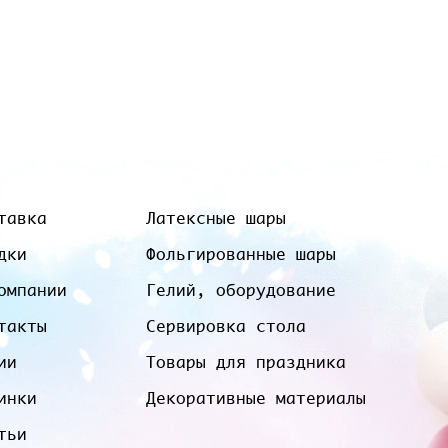
тавка
Латексные шары
дки
Фольгированные шары
омпании
Гелий, оборудование
такты
Сервировка стола
ии
Товары для праздника
инки
Декоративные материалы
тьи