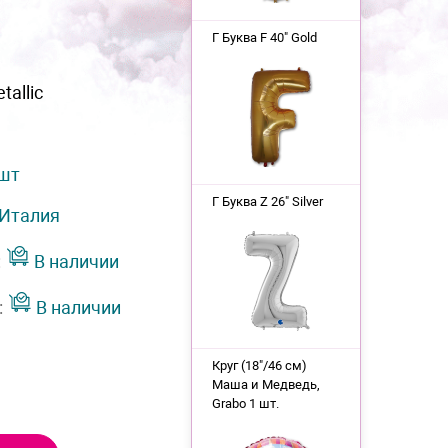
Г Буква F 40" Gold
tallic
 шт
Г Буква Z 26" Silver
Италия
:
В наличии
:
В наличии
Круг (18"/46 см)
Маша и Медведь,
Grabo 1 шт.