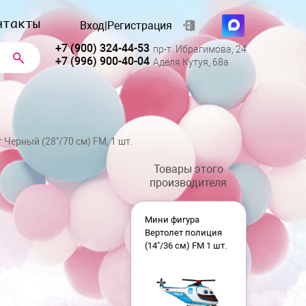
нтакты
Вход
|
Регистрация
+7 (900) 324-44-53
пр-т. Ибрагимова, 24
+7 (996) 900-40-04
Аделя Кутуя, 68а
Черный (28''/70 см) FM, 1 шт.
Товары этого
производителя
Мини фигура
Вертолет полиция
(14"/36 см) FM 1 шт.