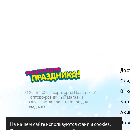
Дос
Ски
О к
© 2015-2026 "Территория Праздника"
— оптово-розничный магазин
Кон
воздушных шаров и товаров для
праздника.
Акц
Нов
На нашем сайте используются файлы cookies.