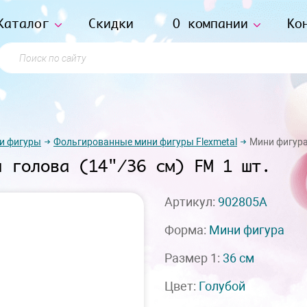
Каталог
Скидки
О компании
Ко
Поиск по сайту
и фигуры
Фольгированные мини фигуры Flexmetal
Мини фигура 
й голова (14"/36 см) FM 1 шт.
Артикул:
902805A
Форма:
Мини фигура
Размер 1:
36 см
Цвет:
Голубой