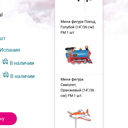
al
Мини фигура Поезд,
Голубой (14"/36 см)
FM 1 шт.
 шт
Испания
:
В наличии
:
В наличии
Мини фигура
Самолет,
Оранжевый (14"/36
см) FM 1 шт.
ну