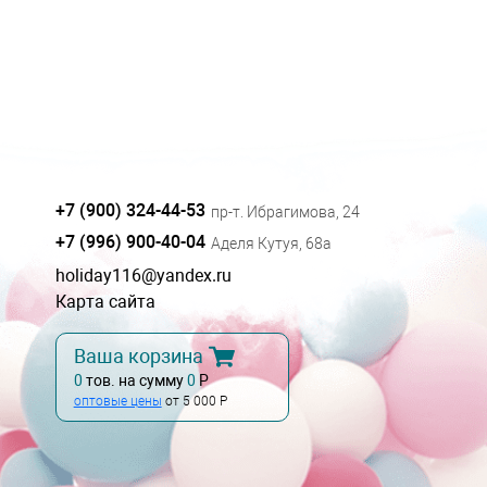
+7 (900) 324-44-53
пр-т. Ибрагимова, 24
+7 (996) 900-40-04
Аделя Кутуя, 68а
holiday116@yandex.ru
Карта сайта
Ваша корзина
0
тов. на сумму
0
Р
оптовые цены
от 5 000 Р