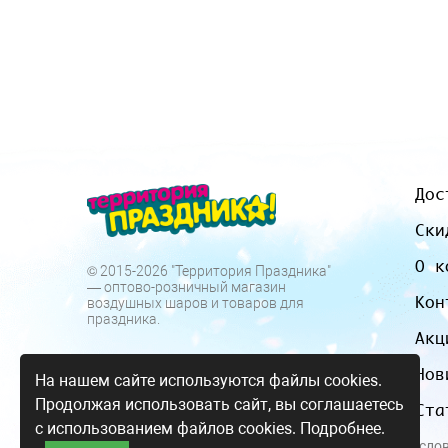
Дос
Ски
О к
© 2015-2026 "Территория Праздника"
— оптово-розничный магазин
Кон
воздушных шаров и товаров для
праздника.
Акц
Нов
На нашем сайте используются файлы cookies.
Продолжая использовать сайт, вы соглашаетесь
Ста
с использованием файлов cookies.
Подробнее.
Все цены и усло