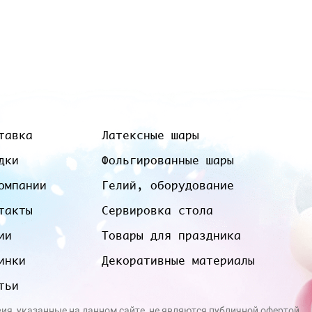
тавка
Латексные шары
дки
Фольгированные шары
омпании
Гелий, оборудование
такты
Сервировка стола
ии
Товары для праздника
инки
Декоративные материалы
тьи
вия, указанные на данном сайте, не являются публичной офертой.