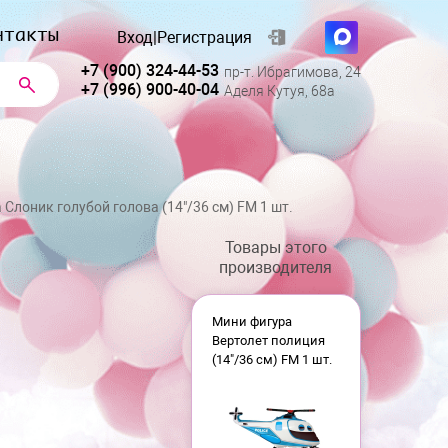
нтакты
Вход
|
Регистрация
+7 (900) 324-44-53
пр-т. Ибрагимова, 24
+7 (996) 900-40-04
Аделя Кутуя, 68а
Слоник голубой голова (14"/36 см) FM 1 шт.
Товары этого
производителя
Мини фигура
Вертолет полиция
(14"/36 см) FM 1 шт.