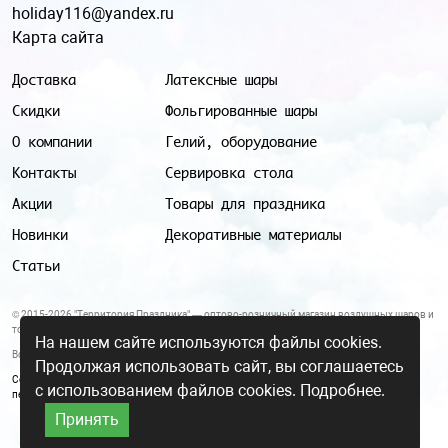
holiday116@yandex.ru
Карта сайта
Доставка
Латексные шары
Скидки
Фольгированные шары
О компании
Гелий, оборудование
Контакты
Сервировка стола
Акции
Товары для праздника
Новинки
Декоративные материалы
Статьи
© 2015-2026 "Территория Праздника" — оптово-розничный магазин воздушных шаров и
товаров для праздника.
На нашем сайте используются файлы cookies.
Все цены и условия, указанные на данном сайте, не являются публичной офертой.
Продолжая использовать сайт, вы соглашаетесь
Согласие на обработку персональных данных
|
Политика в отношении обработки
с использованием файлов cookies.
Подробнее.
персональных данных
Принять