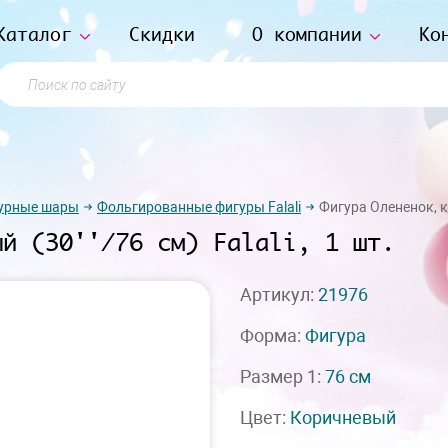
Каталог
Скидки
О компании
Ко
Поиск по сайту
урные шары
Фольгированные фигуры Falali
Фигура Олененок, ко
ый (30''/76 см) Falali, 1 шт.
Артикул:
21976
Форма:
Фигура
Размер 1:
76 см
Цвет:
Коричневый