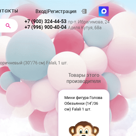
нтакты
Вход
|
Регистрация
+7 (900) 324-44-53
пр-т. Ибрагимова, 24
+7 (996) 900-40-04
Аделя Кутуя, 68а
ричневый (30''/76 см) Falali, 1 шт.
Товары этого
производителя
Мини фигура Голова
Обезьянки (14"/36
см) Falali 1 шт.