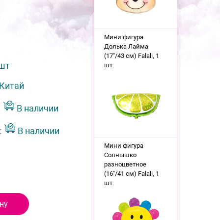
Мини фигура
Долька Лайма
(17"/43 см) Falali, 1
 шт
шт.
Китай
:
В наличии
:
В наличии
Мини фигура
Солнышко
разноцветное
(16"/41 см) Falali, 1
шт.
ну