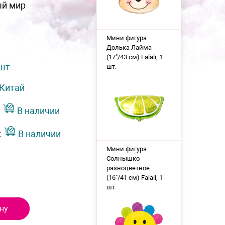
ый мир
Мини фигура
Долька Лайма
(17"/43 см) Falali, 1
 шт
шт.
Китай
:
В наличии
:
В наличии
Мини фигура
Солнышко
разноцветное
(16"/41 см) Falali, 1
шт.
ну