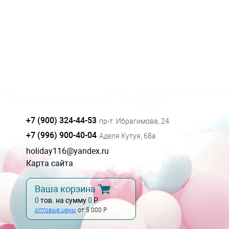
+7 (900) 324-44-53
пр-т. Ибрагимова, 24
+7 (996) 900-40-04
Аделя Кутуя, 68а
holiday116@yandex.ru
Карта сайта
Ваша корзина
0
тов. на сумму
0
Р
оптовые цены
от 5 000 Р