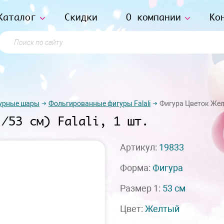
Каталог
Скидки
О компании
Ко
Поиск по сайту
урные шары
Фольгированные фигуры Falali
Фигура Цветок Желты
'/53 см) Falali, 1 шт.
Артикул:
19833
Форма:
Фигура
Размер 1:
53 см
Цвет:
Желтый