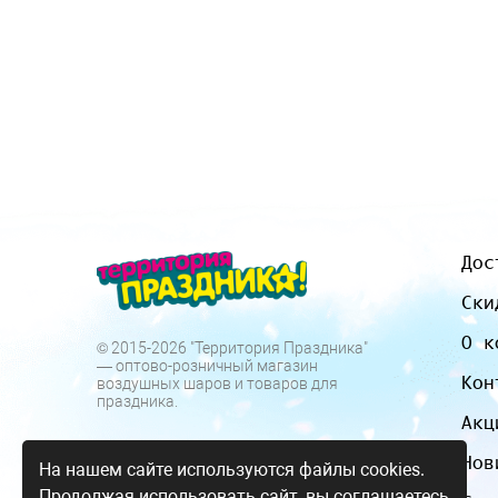
Дос
Ски
О к
© 2015-2026 "Территория Праздника"
— оптово-розничный магазин
Кон
воздушных шаров и товаров для
праздника.
Акц
Нов
На нашем сайте используются файлы cookies.
Продолжая использовать сайт, вы соглашаетесь