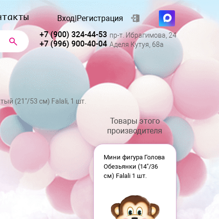
нтакты
Вход
|
Регистрация
+7 (900) 324-44-53
пр-т. Ибрагимова, 24
+7 (996) 900-40-04
Аделя Кутуя, 68а
й (21''/53 см) Falali, 1 шт.
Товары этого
производителя
Мини фигура Голова
Обезьянки (14"/36
см) Falali 1 шт.