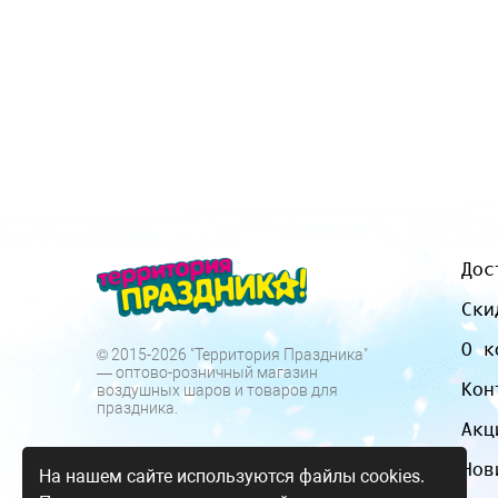
Дос
Ски
О к
© 2015-2026 "Территория Праздника"
— оптово-розничный магазин
Кон
воздушных шаров и товаров для
праздника.
Акц
Нов
На нашем сайте используются файлы cookies.