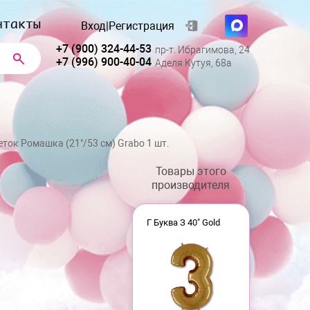
нтакты
Вход
|
Регистрация
+7 (900) 324-44-53
пр-т. Ибрагимова, 24
+7 (996) 900-40-04
Аделя Кутуя, 68а
ток Ромашка (21"/53 см) Grabo 1 шт.
Товары этого
производителя
Г Буква З 40" Gold