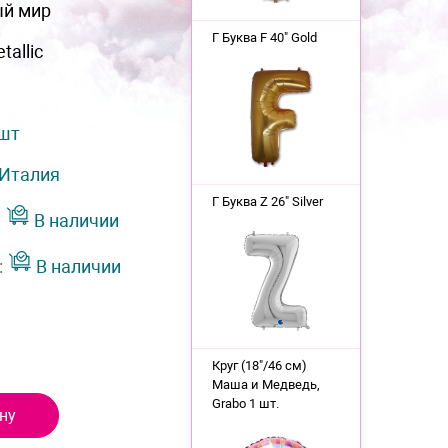
ый мир
Г Буква F 40" Gold
tallic
 шт
Италия
Г Буква Z 26" Silver
:
В наличии
:
В наличии
Круг (18"/46 см)
Маша и Медведь,
Grabo 1 шт.
ну