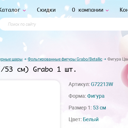
Каталог
Скидки
О компании
Ко
Поиск по сайту
урные шары
Фольгированные фигуры Grabo/Betallic
Фигура Цве
"/53 см) Grabo 1 шт.
Артикул:
G72213W
Форма:
Фигура
Размер 1:
53 см
Цвет:
Белый