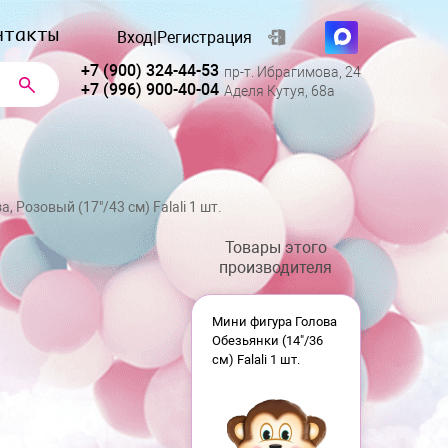
нтакты
Вход
|
Регистрация
+7 (900) 324-44-53
пр-т. Ибрагимова, 24
+7 (996) 900-40-04
Аделя Кутуя, 68а
, Розовый (17"/43 см) Falali 1 шт.
Товары этого
производителя
Мини фигура Голова
Обезьянки (14"/36
см) Falali 1 шт.