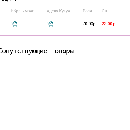
Ибрагимова
Аделя Кутуя
Розн.
Опт.
70.00р
23.00 р
Сопутствующие товары