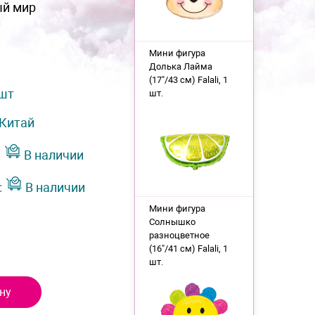
ый мир
Мини фигура
Долька Лайма
(17"/43 см) Falali, 1
 шт
шт.
Китай
:
В наличии
:
В наличии
Мини фигура
Солнышко
разноцветное
(16"/41 см) Falali, 1
шт.
ну