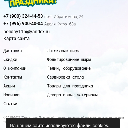
+7 (900) 324-44-53
пр-т. Ибрагимова, 24
+7 (996) 900-40-04
Аделя Кутуя, 68а
holiday116@yandex.ru
Карта сайта
Доставка
Латексные шары
Скидки
Фольгированные шары
О компании
Гелий, оборудование
Контакты
Сервировка стола
Акции
Товары для праздника
Новинки
Декоративные материалы
Статьи
© 2015-2026 "Территория Праздника" — оптово-розничный магазин воздушных шаров и
товаров для праздника.
На нашем сайте используются файлы cookies.