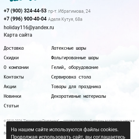
+7 (900) 324-44-53
пр-т. Ибрагимова, 24
+7 (996) 900-40-04
Аделя Кутуя, 68а
holiday116@yandex.ru
Карта сайта
Доставка
Латексные шары
Скидки
Фольгированные шары
О компании
Гелий, оборудование
Контакты
Сервировка стола
Акции
Товары для праздника
Новинки
Декоративные материалы
Статьи
© 2015-2026 "Территория Праздника" — оптово-розничный магазин воздушных шаров и
товаров для праздника.
На нашем сайте используются файлы cookies.
Все цены и условия, указанные на данном сайте, не являются публичной офертой.
Продолжая использовать сайт, вы соглашаетесь