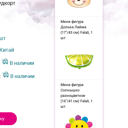
удкорт
Мини фигура
Долька Лайма
(17"/43 см) Falali, 1
 шт
шт.
Китай
:
В наличии
:
В наличии
Мини фигура
Солнышко
разноцветное
(16"/41 см) Falali, 1
шт.
ну