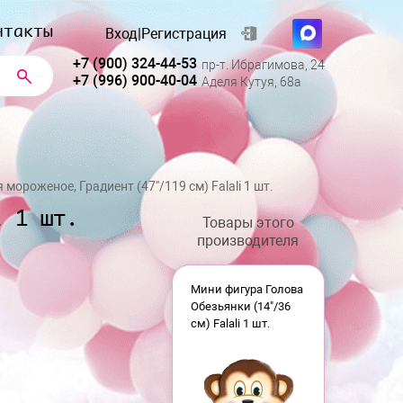
нтакты
Вход
|
Регистрация
+7 (900) 324-44-53
пр-т. Ибрагимова, 24
+7 (996) 900-40-04
Аделя Кутуя, 68а
ороженое, Градиент (47''/119 см) Falali 1 шт.
i 1 шт.
Товары этого
производителя
Мини фигура Голова
Обезьянки (14"/36
см) Falali 1 шт.