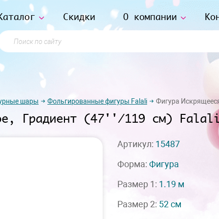
Каталог
Скидки
О компании
Ко
Поиск по сайту
урные шары
Фольгированные фигуры Falali
Фигура Искрящееся м
ое, Градиент (47''/119 см) Falal
Артикул:
15487
Форма:
Фигура
Размер 1:
1.19 м
Размер 2:
52 см