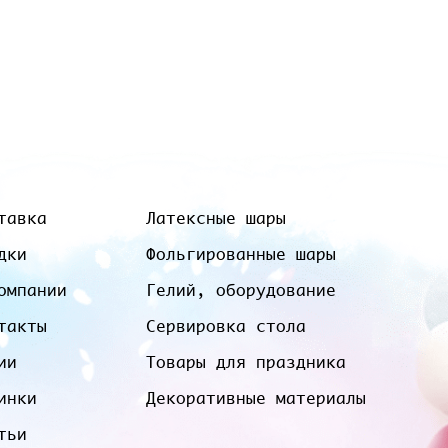
тавка
Латексные шары
дки
Фольгированные шары
омпании
Гелий, оборудование
такты
Сервировка стола
ии
Товары для праздника
инки
Декоративные материалы
тьи