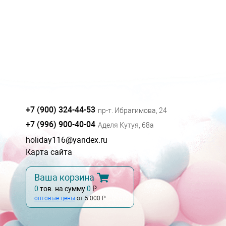
+7 (900) 324-44-53
пр-т. Ибрагимова, 24
+7 (996) 900-40-04
Аделя Кутуя, 68а
holiday116@yandex.ru
Карта сайта
Ваша корзина
0
тов. на сумму
0
Р
оптовые цены
от 5 000 Р