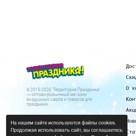
Дос
Ски
О к
© 2015-2026 "Территория Праздника"
— оптово-розничный магазин
Кон
воздушных шаров и товаров для
праздника.
Акц
Нов
На нашем сайте используются файлы cookies.
Продолжая использовать сайт, вы соглашаетесь
Ста