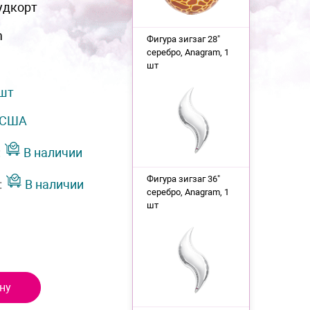
удкорт
m
Фигура зигзаг 28"
серебро, Anagram, 1
шт
 шт
США
:
В наличии
Фигура зигзаг 36"
:
В наличии
серебро, Anagram, 1
шт
ну