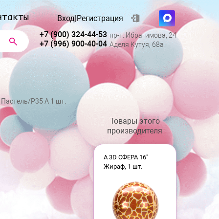
нтакты
Вход
|
Регистрация
+7 (900) 324-44-53
пр-т. Ибрагимова, 24
+7 (996) 900-40-04
Аделя Кутуя, 68а
 Пастель/P35 А 1 шт.
Товары этого
производителя
А 3D СФЕРА 16"
Жираф, 1 шт.