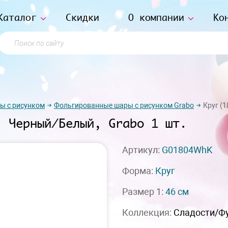
Каталог
Скидки
О компании
Ко
Поиск по сайту
ы с рисунком
Фольгированные шары с рисунком Grabo
Круг (1
, Черный/Белый, Grabo 1 шт.
Артикул:
G01804WhK
Форма:
Круг
Размер 1:
46 см
Коллекция:
Сладости/Ф