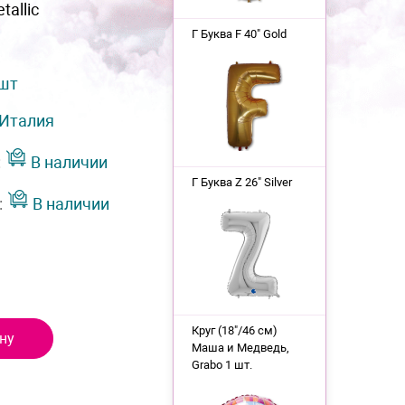
tallic
Г Буква F 40" Gold
 шт
Италия
:
В наличии
Г Буква Z 26" Silver
:
В наличии
Круг (18"/46 см)
ну
Маша и Медведь,
Grabo 1 шт.