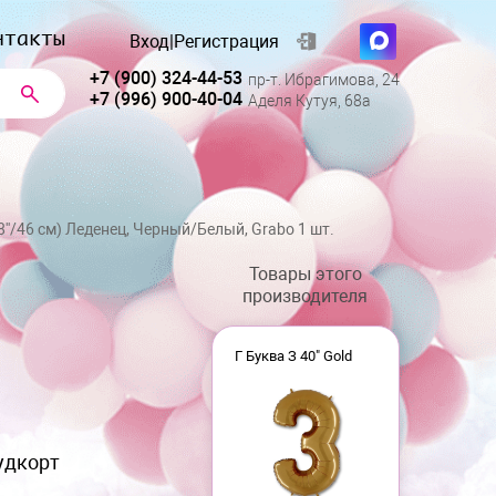
нтакты
Вход
|
Регистрация
+7 (900) 324-44-53
пр-т. Ибрагимова, 24
+7 (996) 900-40-04
Аделя Кутуя, 68а
8''/46 см) Леденец, Черный/Белый, Grabo 1 шт.
Товары этого
производителя
Г Буква З 40" Gold
удкорт