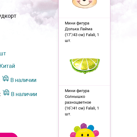
удкорт
Мини фигура
Долька Лайма
(17"/43 см) Falali, 1
шт.
 шт
Китай
:
В наличии
Мини фигура
:
В наличии
Солнышко
разноцветное
(16"/41 см) Falali, 1
шт.