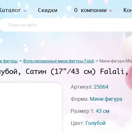
Каталог
Скидки
О компании
Ко
Поиск по сайту
и фигуры
Фольгированные мини фигуры Falali
Мини фигура Моро
лубой, Сатин (17"/43 см) Falali,
Артикул:
25064
Форма:
Мини фигура
Размер 1:
43 см
Цвет:
Голубой