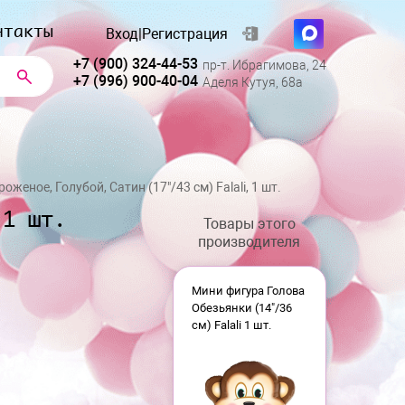
нтакты
Вход
|
Регистрация
+7 (900) 324-44-53
пр-т. Ибрагимова, 24
+7 (996) 900-40-04
Аделя Кутуя, 68а
женое, Голубой, Сатин (17"/43 см) Falali, 1 шт.
 1 шт.
Товары этого
производителя
Мини фигура Голова
Обезьянки (14"/36
см) Falali 1 шт.