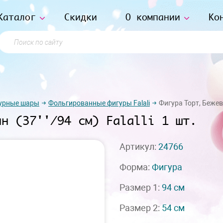
Каталог
Скидки
О компании
Ко
Поиск по сайту
урные шары
Фольгированные фигуры Falali
Фигура Торт, Бежевый
ин (37''/94 см) Falalli 1 шт.
Артикул:
24766
Форма:
Фигура
Размер 1:
94 см
Размер 2:
54 см