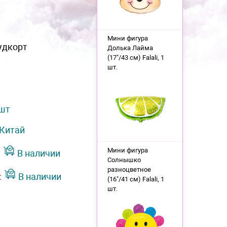
Мини фигура
удкорт
Долька Лайма
(17"/43 см) Falali, 1
шт.
 шт
Китай
Мини фигура
:
В наличии
Солнышко
разноцветное
:
В наличии
(16"/41 см) Falali, 1
шт.