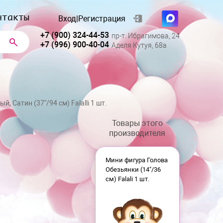
нтакты
Вход
|
Регистрация
+7 (900) 324-44-53
пр-т. Ибрагимова, 24
+7 (996) 900-40-04
Аделя Кутуя, 68а
, Сатин (37''/94 см) Falalli 1 шт.
Товары этого
производителя
Мини фигура Голова
Обезьянки (14"/36
см) Falali 1 шт.