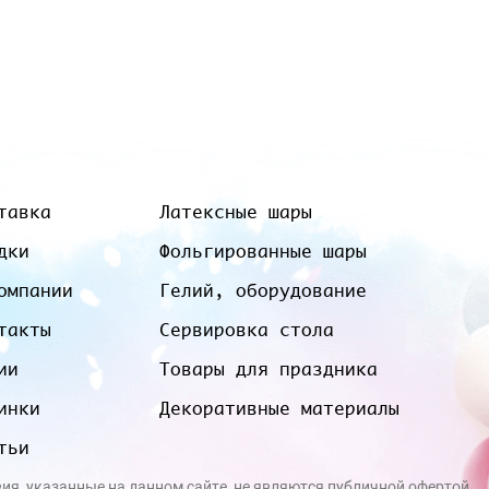
тавка
Латексные шары
дки
Фольгированные шары
омпании
Гелий, оборудование
такты
Сервировка стола
ии
Товары для праздника
инки
Декоративные материалы
тьи
вия, указанные на данном сайте, не являются публичной офертой.