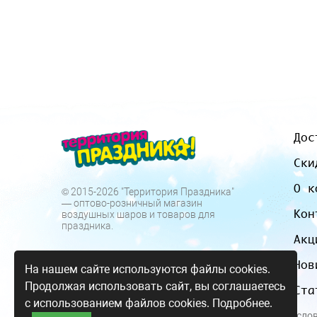
Дос
Ски
О к
© 2015-2026 "Территория Праздника"
— оптово-розничный магазин
Кон
воздушных шаров и товаров для
праздника.
Акц
Нов
На нашем сайте используются файлы cookies.
Продолжая использовать сайт, вы соглашаетесь
Ста
с использованием файлов cookies.
Подробнее.
Все цены и усло