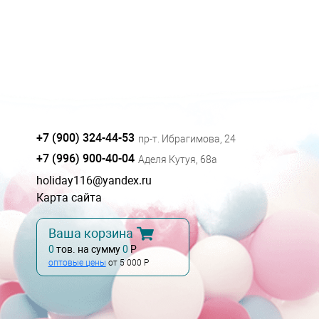
+7 (900) 324-44-53
пр-т. Ибрагимова, 24
+7 (996) 900-40-04
Аделя Кутуя, 68а
holiday116@yandex.ru
Карта сайта
Ваша корзина
0
тов. на сумму
0
Р
оптовые цены
от 5 000 Р