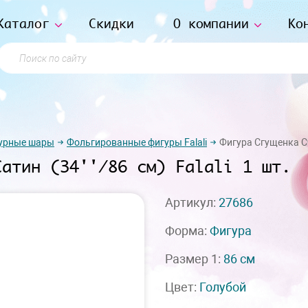
Каталог
Скидки
О компании
Ко
Поиск по сайту
урные шары
Фольгированные фигуры Falali
Фигура Сгущенка Сча
Сатин (34''/86 см) Falali 1 шт.
Артикул:
27686
Форма:
Фигура
Размер 1:
86 см
Цвет:
Голубой