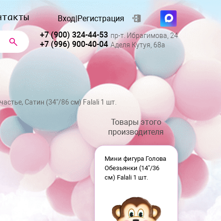
нтакты
Вход
|
Регистрация
+7 (900) 324-44-53
пр-т. Ибрагимова, 24
+7 (996) 900-40-04
Аделя Кутуя, 68а
стье, Сатин (34''/86 см) Falali 1 шт.
Товары этого
производителя
Мини фигура Голова
Обезьянки (14"/36
см) Falali 1 шт.