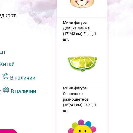
удкорт
Мини фигура
Долька Лайма
(17"/43 см) Falali, 1
шт.
 шт
Китай
:
В наличии
Мини фигура
:
В наличии
Солнышко
разноцветное
(16"/41 см) Falali, 1
шт.