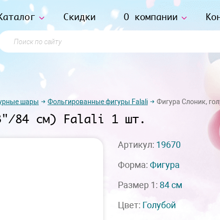
Каталог
Скидки
О компании
Ко
Поиск по сайту
урные шары
Фольгированные фигуры Falali
Фигура Слоник, голу
3"/84 см) Falali 1 шт.
Артикул:
19670
Форма:
Фигура
Размер 1:
84 см
Цвет:
Голубой