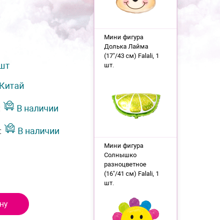
Мини фигура
Долька Лайма
(17"/43 см) Falali, 1
 шт
шт.
Китай
:
В наличии
:
В наличии
Мини фигура
Солнышко
разноцветное
(16"/41 см) Falali, 1
шт.
ну