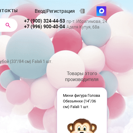
нтакты
Вход
|
Регистрация
+7 (900) 324-44-53
пр-т. Ибрагимова, 24
+7 (996) 900-40-04
Аделя Кутуя, 68а
бой (33"/84 см) Falali 1 шт.
Товары этого
производителя
Мини фигура Голова
Обезьянки (14"/36
см) Falali 1 шт.