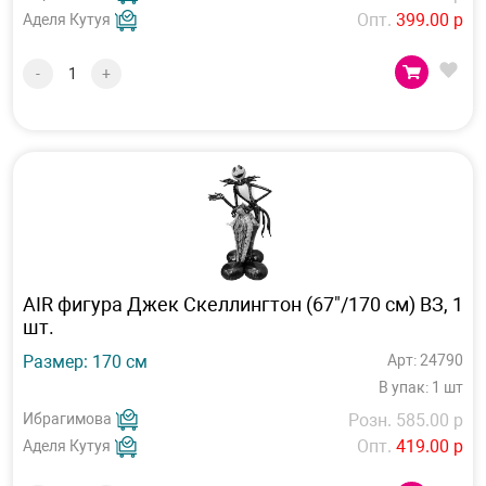
Опт.
399.00 р
Аделя Кутуя
-
+
AIR фигура Джек Скеллингтон (67"/170 см) ВЗ, 1
шт.
Размер: 170 см
Арт: 24790
В упак: 1 шт
Ибрагимова
Розн. 585.00 р
Опт.
419.00 р
Аделя Кутуя