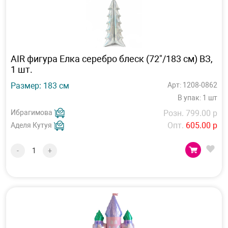
AIR фигура Елка серебро блеск (72"/183 см) ВЗ,
1 шт.
Размер: 183 см
Арт: 1208-0862
В упак: 1 шт
Ибрагимова
Розн. 799.00 р
Опт.
605.00 р
Аделя Кутуя
-
+