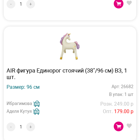
-
+
AIR фигура Единорог стоячий (38"/96 см) ВЗ, 1
шт.
Размер: 96 см
Арт: 26682
В упак: 1 шт
Ибрагимова
Розн. 249.00 р
Опт.
179.00 р
Аделя Кутуя
-
+