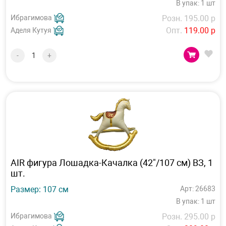
В упак: 1 шт
Ибрагимова
Розн. 195.00 р
Опт.
119.00 р
Аделя Кутуя
-
+
AIR фигура Лошадка-Качалка (42"/107 см) ВЗ, 1
шт.
Размер: 107 см
Арт: 26683
В упак: 1 шт
Ибрагимова
Розн. 295.00 р