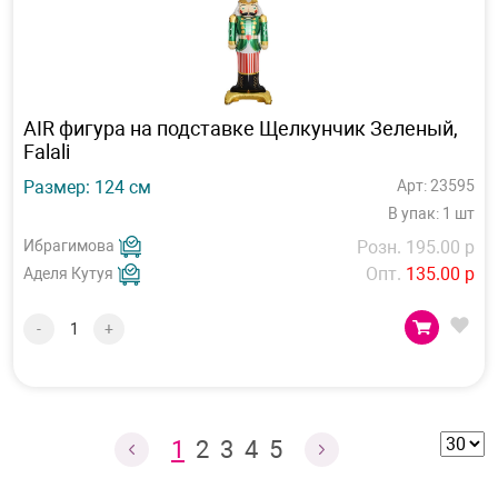
AIR фигура на подставке Щелкунчик Зеленый,
Falali
Размер: 124 см
Арт: 23595
В упак: 1 шт
Ибрагимова
Розн. 195.00 р
Опт.
135.00 р
Аделя Кутуя
-
+
1
2
3
4
5