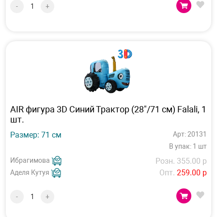
-
+
AIR фигура 3D Синий Трактор (28"/71 см) Falali, 1
шт.
Размер: 71 см
Арт: 20131
В упак: 1 шт
Ибрагимова
Розн. 355.00 р
Опт.
259.00 р
Аделя Кутуя
-
+