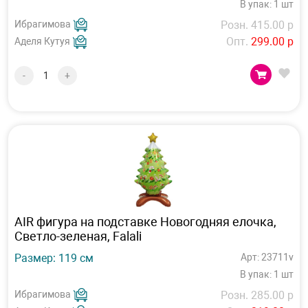
В упак: 1 шт
Ибрагимова
Розн. 415.00 р
Опт.
299.00 р
Аделя Кутуя
-
+
AIR фигура на подставке Новогодняя елочка,
Светло-зеленая, Falali
Размер: 119 см
Арт: 23711v
В упак: 1 шт
Ибрагимова
Розн. 285.00 р