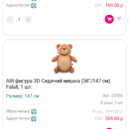
Опт.
169.00 р
Аделя Кутуя
-
+
AIR фигура 3D Сидячий мишка (58"/147 см)
Falali, 1 шт.
Размер: 147 см
Арт: 23906
В упак: 1 шт
Ибрагимова
Розн. 499.00 р
Опт.
369.00 р
Аделя Кутуя