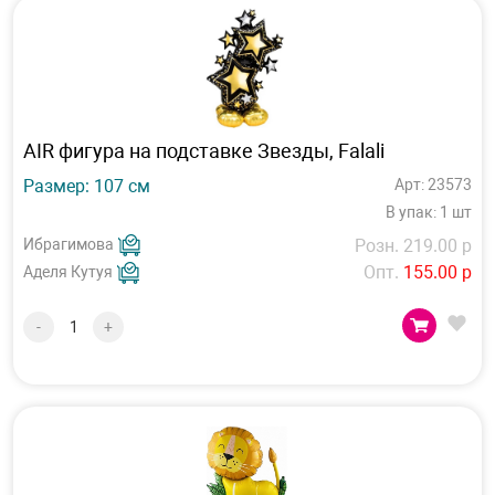
AIR фигура на подставке Звезды, Falali
Размер: 107 см
Арт: 23573
В упак: 1 шт
Ибрагимова
Розн. 219.00 р
Опт.
155.00 р
Аделя Кутуя
-
+