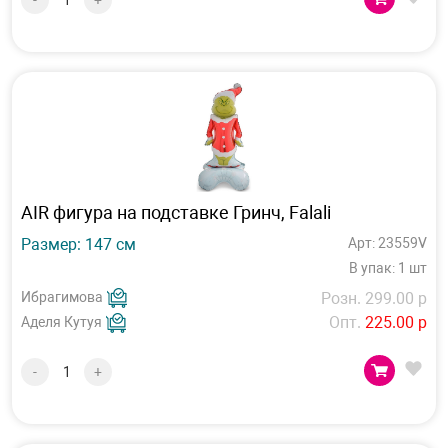
-
+
AIR фигура на подставке Гринч, Falali
Размер: 147 см
Арт: 23559V
В упак: 1 шт
Ибрагимова
Розн. 299.00 р
Опт.
225.00 р
Аделя Кутуя
-
+