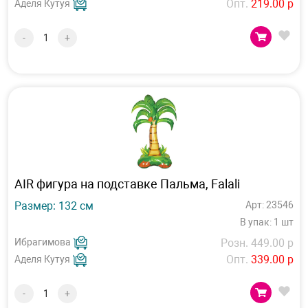
Опт.
219.00 р
Аделя Кутуя
-
+
AIR фигура на подставке Пальма, Falali
Размер: 132 см
Арт: 23546
В упак: 1 шт
Ибрагимова
Розн. 449.00 р
Опт.
339.00 р
Аделя Кутуя
-
+