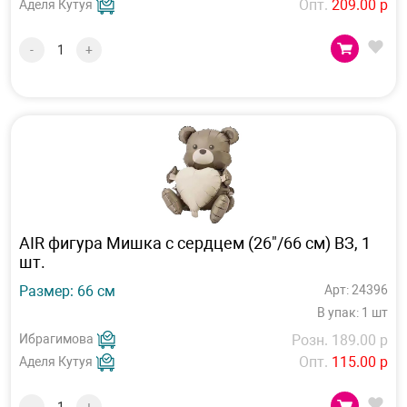
Опт.
209.00 р
Аделя Кутуя
-
+
AIR фигура Мишка с сердцем (26"/66 см) ВЗ, 1
шт.
Размер: 66 см
Арт: 24396
В упак: 1 шт
Ибрагимова
Розн. 189.00 р
Опт.
115.00 р
Аделя Кутуя