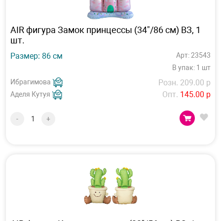
AIR фигура Замок принцессы (34"/86 см) ВЗ, 1
шт.
Размер: 86 см
Арт: 23543
В упак: 1 шт
Ибрагимова
Розн. 209.00 р
Опт.
145.00 р
Аделя Кутуя
-
+