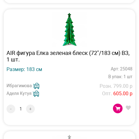
AIR фигура Елка зеленая блеск (72"/183 см) ВЗ,
1 шт.
Размер: 183 см
Арт: 25048
В упак: 1 шт
Ибрагимова
Розн. 799.00 р
Опт.
605.00 р
Аделя Кутуя
-
+