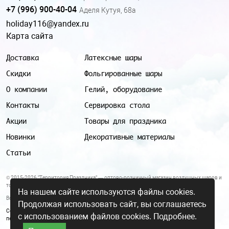
+7 (996) 900-40-04
Аделя Кутуя, 68а
holiday116@yandex.ru
Карта сайта
Доставка
Латексные шары
Скидки
Фольгированные шары
О компании
Гелий, оборудование
Контакты
Сервировка стола
Акции
Товары для праздника
Новинки
Декоративные материалы
Статьи
© 2015-2026 "Территория Праздника" — оптово-розничный магазин воздушных шаров и
товаров для праздника.
На нашем сайте используются файлы cookies.
Все цены и условия, указанные на данном сайте, не являются публичной офертой.
Продолжая использовать сайт, вы соглашаетесь
Согласие на обработку персональных данных
|
Политика в отношении обработки
с использованием файлов cookies.
Подробнее.
персональных данных