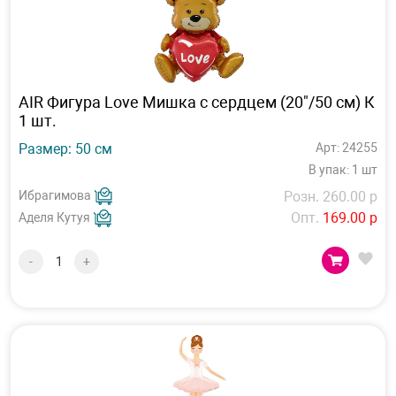
AIR Фигура Love Мишка с сердцем (20"/50 см) К
1 шт.
Размер: 50 см
Арт: 24255
В упак: 1 шт
Ибрагимова
Розн. 260.00 р
Опт.
169.00 р
Аделя Кутуя
-
+