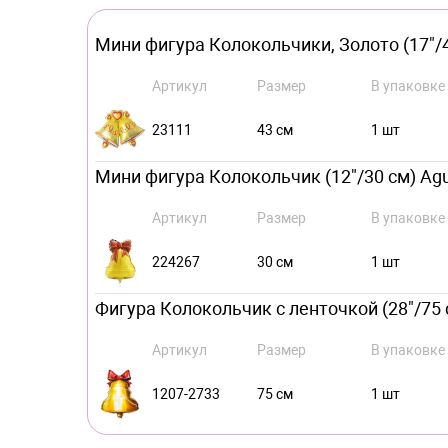
Мини фигура Колокольчики, Золото (17"/43
Артикул
Размер
В упаковке
23111
43 см
1 шт
Мини фигура Колокольчик (12"/30 см) Agu
Артикул
Размер
В упаковке
224267
30 см
1 шт
Фигура Колокольчик с ленточкой (28"/75 
Артикул
Размер
В упаковке
1207-2733
75 см
1 шт