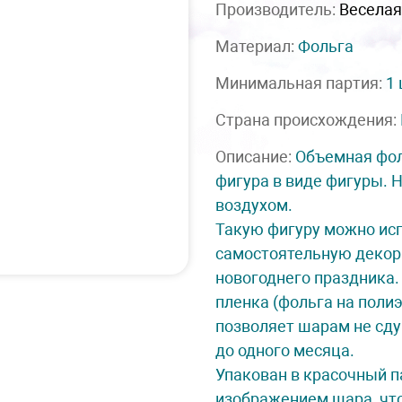
Производитель:
Веселая
Материал:
Фольга
Минимальная партия:
1
Страна происхождения:
Описание:
Объемная фо
фигура в виде фигуры. 
воздухом.
Такую фигуру можно ис
самостоятельную деко
новогоднего праздника.
пленка (фольга на поли
позволяет шарам не сду
до одного месяца.
Упакован в красочный п
изображением шара, чт