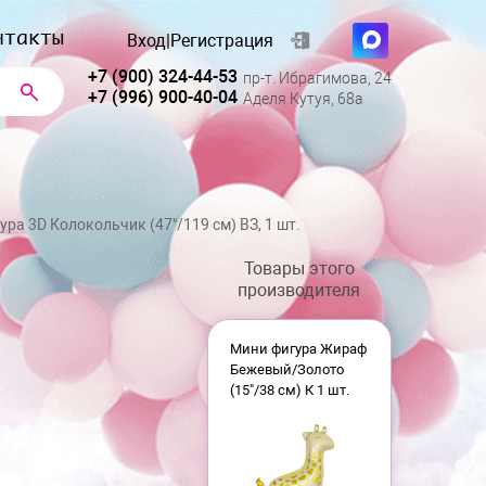
нтакты
Вход
|
Регистрация
+7 (900) 324-44-53
пр-т. Ибрагимова, 24
+7 (996) 900-40-04
Аделя Кутуя, 68а
ура 3D Колокольчик (47"/119 см) ВЗ, 1 шт.
Товары этого
производителя
Мини фигура Жираф
Бежевый/Золото
(15"/38 см) К 1 шт.