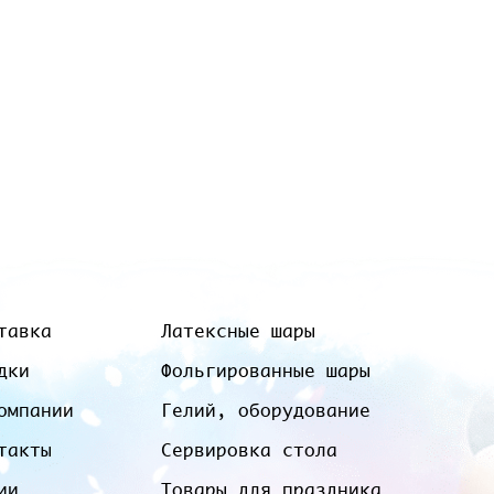
тавка
Латексные шары
дки
Фольгированные шары
омпании
Гелий, оборудование
такты
Сервировка стола
ии
Товары для праздника