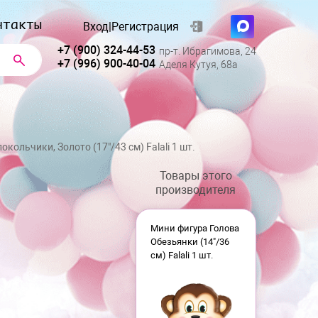
нтакты
Вход
|
Регистрация
+7 (900) 324-44-53
пр-т. Ибрагимова, 24
+7 (996) 900-40-04
Аделя Кутуя, 68а
кольчики, Золото (17"/43 см) Falali 1 шт.
Товары этого
производителя
Мини фигура Голова
Обезьянки (14"/36
см) Falali 1 шт.