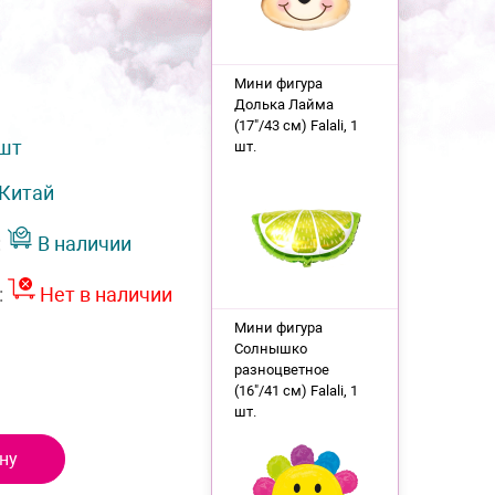
Мини фигура
Долька Лайма
(17"/43 см) Falali, 1
 шт
шт.
Китай
:
В наличии
:
Нет в наличии
Мини фигура
Солнышко
разноцветное
(16"/41 см) Falali, 1
шт.
ну