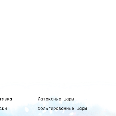
тавка
Латексные шары
дки
Фольгированные шары