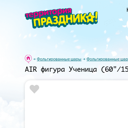
Фольгированные шары
Фольгированные шар
AIR фигура Ученица (60"/1