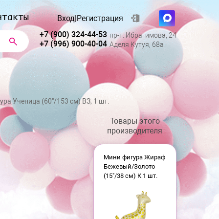
нтакты
Вход
|
Регистрация
+7 (900) 324-44-53
пр-т. Ибрагимова, 24
+7 (996) 900-40-04
Аделя Кутуя, 68а
ура Ученица (60"/153 см) ВЗ, 1 шт.
Товары этого
производителя
Мини фигура Жираф
Бежевый/Золото
(15"/38 см) К 1 шт.