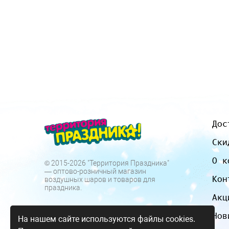
Дос
Ски
О к
© 2015-2026 "Территория Праздника"
— оптово-розничный магазин
Кон
воздушных шаров и товаров для
праздника.
Акц
Нов
На нашем сайте используются файлы cookies.