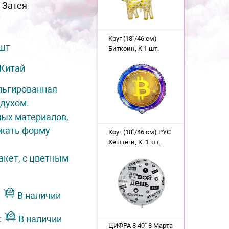
 Затея
Круг (18''/46 см)
 шт
Биткоин, K 1 шт.
Китай
льгированная
здухом.
ных материалов,
ржать форму
Круг (18''/46 см) РУС
Хештеги, К. 1 шт.
акет, с цветным
:
В наличии
:
В наличии
ЦИФРА 8 40" 8 Марта