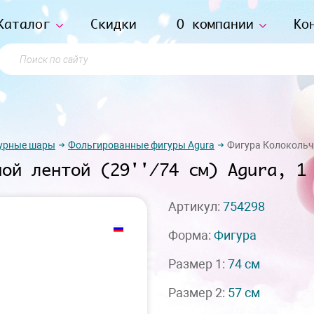
Каталог
Скидки
О компании
Ко
Поиск по сайту
урные шары
Фольгированные фигуры Agura
Фигура Колокольчик
ной лентой (29''/74 см) Agura, 1
Артикул:
754298
Форма:
Фигура
Размер 1:
74 см
Размер 2:
57 см