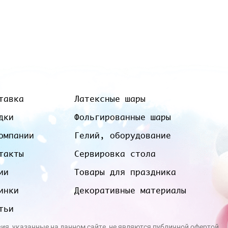
тавка
Латексные шары
дки
Фольгированные шары
омпании
Гелий, оборудование
такты
Сервировка стола
ии
Товары для праздника
инки
Декоративные материалы
тьи
вия, указанные на данном сайте, не являются публичной офертой.