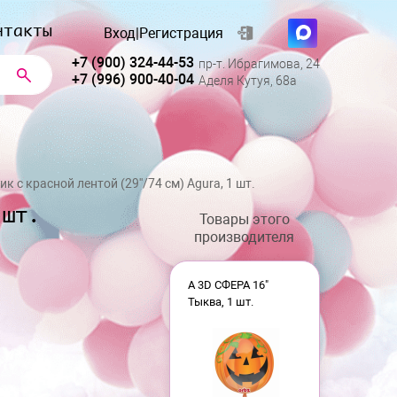
нтакты
Вход
|
Регистрация
+7 (900) 324-44-53
пр-т. Ибрагимова, 24
+7 (996) 900-40-04
Аделя Кутуя, 68а
 с красной лентой (29''/74 см) Agura, 1 шт.
 шт.
Товары этого
производителя
А 3D СФЕРА 16"
Тыква, 1 шт.