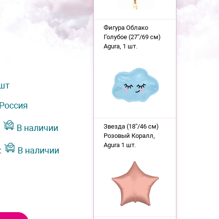
Фигура Облако
Голубое (27''/69 см)
Agura, 1 шт.
 шт
Россия
:
В наличии
Звезда (18''/46 см)
Розовый Коралл,
Agura 1 шт.
:
В наличии