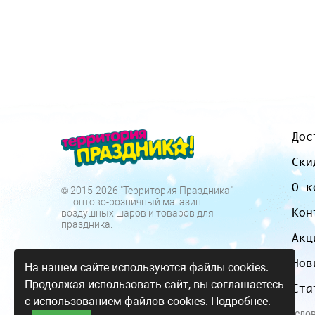
Дос
Ски
О к
© 2015-2026 "Территория Праздника"
— оптово-розничный магазин
Кон
воздушных шаров и товаров для
праздника.
Акц
Нов
На нашем сайте используются файлы cookies.
Продолжая использовать сайт, вы соглашаетесь
Ста
с использованием файлов cookies.
Подробнее.
Все цены и усло