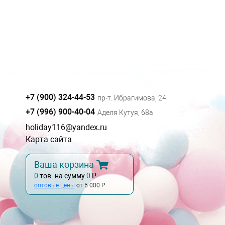
+7 (900) 324-44-53
пр-т. Ибрагимова, 24
+7 (996) 900-40-04
Аделя Кутуя, 68а
holiday116@yandex.ru
Карта сайта
Ваша корзина
0
тов. на сумму
0
Р
оптовые цены
от 5 000 Р