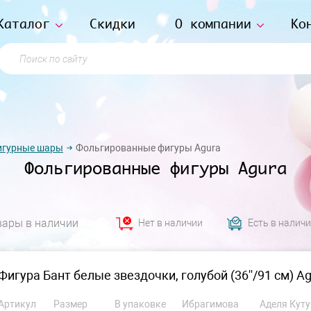
Каталог
Скидки
О компании
Ко
Поиск по сайту
игурные шары
Фольгированные фигуры Agura
Фольгированные фигуры Agura
вары в наличии
Нет в наличии
Есть в налич
Фигура Бант белые звездочки, голубой (36''/91 см) Ag
Артикул
Размер
В упаковке
Ибрагимова
Аделя Куту