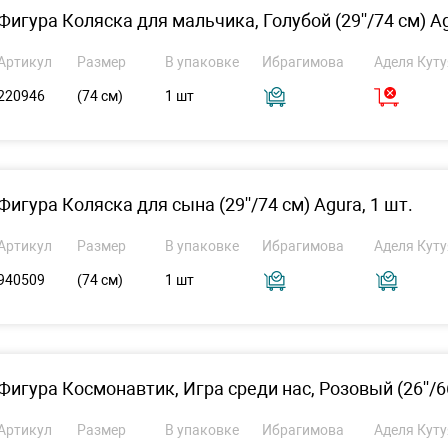
Фигура Коляска для мальчика, Голубой (29''/74 см) Ag
Артикул
Размер
В упаковке
Ибрагимова
Аделя Куту
220946
(74 см)
1 шт
Фигура Коляска для сына (29''/74 см) Agura, 1 шт.
Артикул
Размер
В упаковке
Ибрагимова
Аделя Куту
940509
(74 см)
1 шт
Фигура Космонавтик, Игра среди нас, Розовый (26''/66
Артикул
Размер
В упаковке
Ибрагимова
Аделя Куту