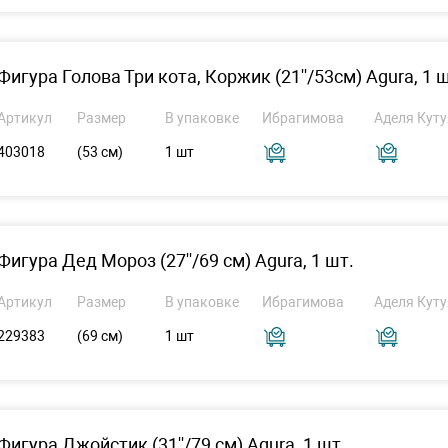
Фигура Голова Три кота, Коржик (21''/53см) Agura, 1 ш
Артикул
Размер
В упаковке
Ибрагимова
Аделя Куту
403018
(53 см)
1 шт
Фигура Дед Мороз (27''/69 см) Agura, 1 шт.
Артикул
Размер
В упаковке
Ибрагимова
Аделя Куту
229383
(69 см)
1 шт
Фигура Джойстик (31''/79 см) Agura, 1 шт.