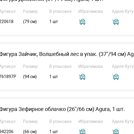
Артикул
Размер
В упаковке
Ибрагимова
Аделя Куту
220618
(79 см)
1 шт
Фигура Зайчик, Волшебный лес в упак. (37''/94 см) Agu
Артикул
Размер
В упаковке
Ибрагимова
Аделя Куту
761897P
(94 см)
1 шт
Фигура Зефирное облачко (26''/66 см) Agura, 1 шт.
Артикул
Размер
В упаковке
Ибрагимова
Аделя Куту
942206
(66 см)
1 шт