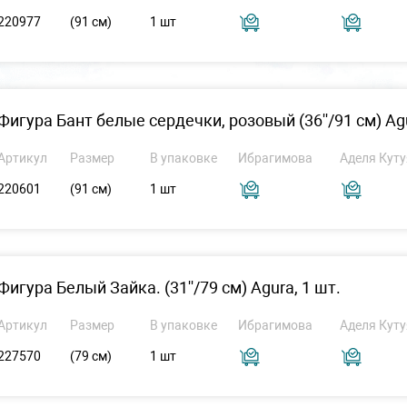
220977
(91 см)
1 шт
Фигура Бант белые сердечки, розовый (36''/91 см) Agu
Артикул
Размер
В упаковке
Ибрагимова
Аделя Куту
220601
(91 см)
1 шт
Фигура Белый Зайка. (31''/79 см) Agura, 1 шт.
Артикул
Размер
В упаковке
Ибрагимова
Аделя Куту
227570
(79 см)
1 шт