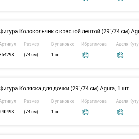
Фигура Колокольчик с красной лентой (29''/74 см) Agu
Артикул
Размер
В упаковке
Ибрагимова
Аделя Куту
754298
(74 см)
1 шт
Фигура Коляска для дочки (29''/74 см) Agura, 1 шт.
Артикул
Размер
В упаковке
Ибрагимова
Аделя Куту
940493
(74 см)
1 шт