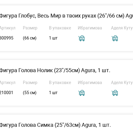
Фигура Глобус, Весь Мир в твоих руках (26"/66 см) Ag
Артикул
Размер
В упаковке
Ибрагимова
Аделя Куту
800995
(66 см)
1 шт
Фигура Голова Нолик (23''/55см) Agura, 1 шт.
Артикул
Размер
В упаковке
Ибрагимова
Аделя Куту
210001
(55 см)
1 шт
Фигура Голова Симка (25''/63см) Agura, 1 шт.