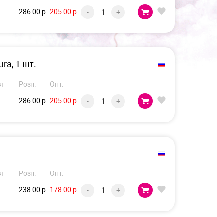
286.00 р
205.00 р
-
+
ra, 1 шт.
я
Розн.
Опт.
286.00 р
205.00 р
-
+
я
Розн.
Опт.
238.00 р
178.00 р
-
+