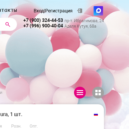
нтакты
Вход
|
Регистрация
+7 (900) 324-44-53
пр-т. Ибрагимова, 24
+7 (996) 900-40-04
Аделя Кутуя, 68а
ии
ura, 1 шт.
я
Розн.
Опт.