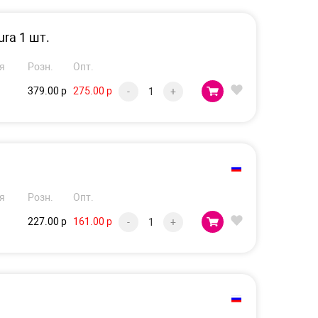
ura 1 шт.
я
Розн.
Опт.
379.00 р
275.00 р
-
+
я
Розн.
Опт.
227.00 р
161.00 р
-
+