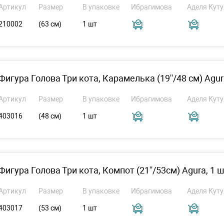
Артикул
Размер
В упаковке
Ибрагимова
Аделя Куту
210002
(63 см)
1 шт
Фигура Голова Три кота, Карамелька (19''/48 см) Agura
Артикул
Размер
В упаковке
Ибрагимова
Аделя Куту
403016
(48 см)
1 шт
Фигура Голова Три кота, Компот (21''/53см) Agura, 1 ш
Артикул
Размер
В упаковке
Ибрагимова
Аделя Куту
403017
(53 см)
1 шт