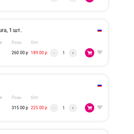
ra, 1 шт.
я
Розн.
Опт.
260.00 р
189.00 р
-
+
я
Розн.
Опт.
315.00 р
225.00 р
-
+