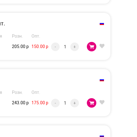
т.
я
Розн.
Опт.
205.00 р
150.00 р
-
+
я
Розн.
Опт.
243.00 р
175.00 р
-
+